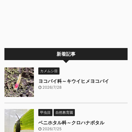
新着記事
カメムシ目
ヨコバイ科～キウイヒメヨコバイ
2026/7/28
甲虫目
自然教育園
ベニホタル科～クロハナボタル
2026/7/25