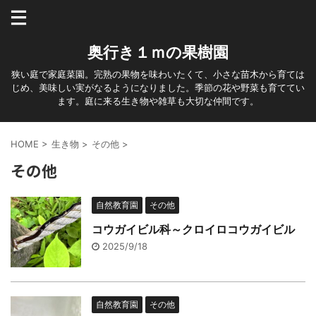
奥行き１ｍの果樹園
狭い庭で家庭菜園。完熟の果物を味わいたくて、小さな苗木から育ては
じめ、美味しい実がなるようになりました。季節の花や野菜も育ててい
ます。庭に来る生き物や雑草も大切な仲間です。
HOME
>
生き物
>
その他
>
その他
自然教育園
その他
コウガイビル科～クロイロコウガイビル
2025/9/18
自然教育園
その他