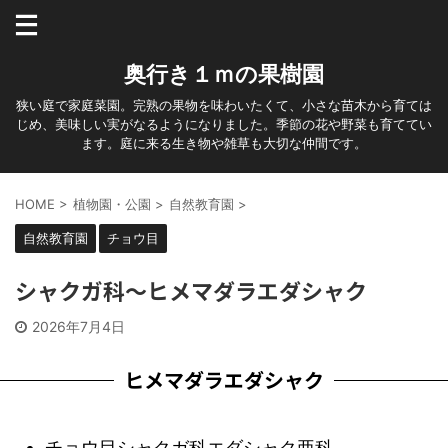
奥行き１ｍの果樹園
狭い庭で家庭菜園。完熟の果物を味わいたくて、小さな苗木から育ては
じめ、美味しい実がなるようになりました。季節の花や野菜も育ててい
ます。庭に来る生き物や雑草も大切な仲間です。
HOME
>
植物園・公園
>
自然教育園
>
自然教育園
チョウ目
シャクガ科～ヒメマダラエダシャク
2026年7月4日
ヒメマダラエダシャク
チョウ目シャクガ科エダシャク亜科