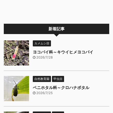
新着記事
カメムシ目
ヨコバイ科～キウイヒメヨコバイ
2026/7/28
自然教育園
甲虫目
ベニホタル科～クロハナボタル
2026/7/25