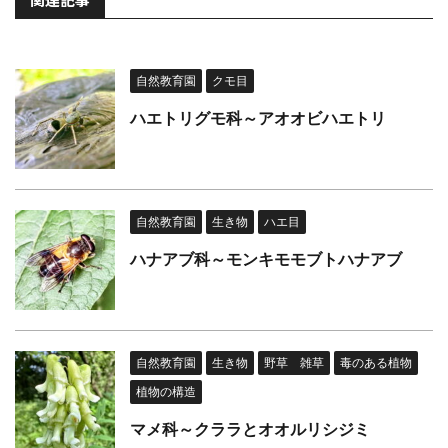
自然教育園
クモ目
ハエトリグモ科～アオオビハエトリ
自然教育園
生き物
ハエ目
ハナアブ科～モンキモモブトハナアブ
自然教育園
生き物
野草 雑草
毒のある植物
植物の構造
マメ科～クララとオオルリシジミ