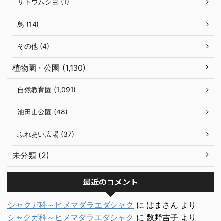
ザトウムシ目 (1)
鳥 (14)
その他 (4)
植物園・公園 (1,130)
自然教育園 (1,091)
池田山公園 (48)
ふれあい広場 (37)
未分類 (2)
最近のコメント
シャクガ科～ヒメマダラエダシャク
に
はまさん
より
シャクガ科～ヒメマダラエダシャク
に
数野吉子
より