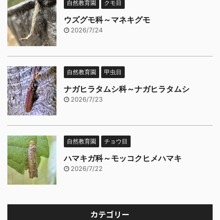
自然教育園
クモ目
ウズグモ科～マネキグモ
2026/7/24
自然教育園
甲虫目
ナガヒラタムシ科～ナガヒラタムシ
2026/7/23
自然教育園
チョウ目
ハマキガ科～モッコクヒメハマキ
2026/7/22
カテゴリー