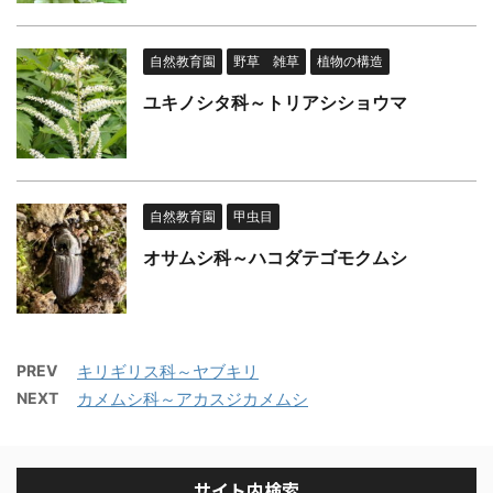
自然教育園
野草 雑草
植物の構造
ユキノシタ科～トリアシショウマ
自然教育園
甲虫目
オサムシ科～ハコダテゴモクムシ
PREV
キリギリス科～ヤブキリ
NEXT
カメムシ科～アカスジカメムシ
サイト内検索