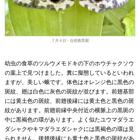
７月４日・自然教育園
幼虫の食草のツルウメモドキの下のホウチャクソウ
の葉上で見つけました。糞に擬態しているといわれ
ますが、美しい蛾です。体色はオレンジ色に黒色の
斑紋、翅は白色に灰色の斑紋が並びます。前翅基部
には黄土色の斑紋、前翅後縁には黄土色と黒色の斑
紋があります。前翅前縁中央付近の横脈上の黒斑の
中に黒褐色の環があります。よく似たユウマダラエ
ダシャクやキマダラエダシャクには黒褐色の環は見
られません。後翅後縁にも黄土色と黒色の斑紋があ