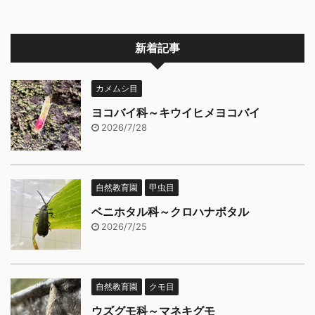
新着記事
カメムシ目
ヨコバイ科～キウイヒメヨコバイ
2026/7/28
自然教育園
甲虫目
ベニホタル科～クロハナボタル
2026/7/25
自然教育園
クモ目
ウズグモ科～マネキグモ