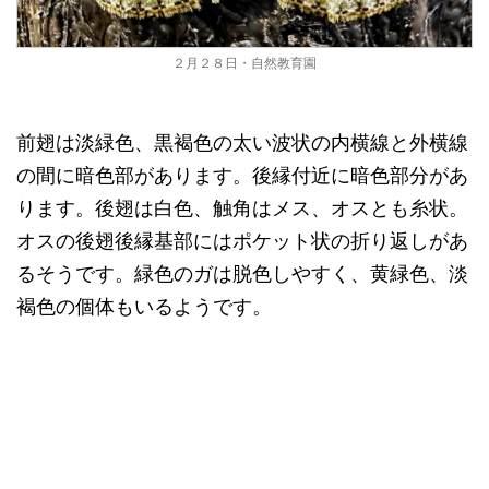
２月２８日・自然教育園
前翅は淡緑色、黒褐色の太い波状の内横線と外横線
の間に暗色部があります。後縁付近に暗色部分があ
ります。後翅は白色、触角はメス、オスとも糸状。
オスの後翅後縁基部にはポケット状の折り返しがあ
るそうです。緑色のガは脱色しやすく、黄緑色、淡
褐色の個体もいるようです。