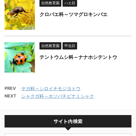
自然教育園
ハエ目
クロバエ科～ツマグロキンバエ
自然教育園
甲虫目
テントウムシ科～ナナホシテントウ
PREV
ヤガ科～シロイチモジヨトウ
NEXT
シャクガ科～ホソバチビナミシャク
サイト内検索