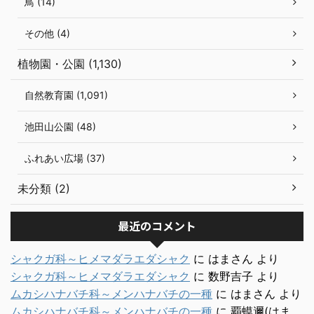
鳥 (14)
その他 (4)
植物園・公園 (1,130)
自然教育園 (1,091)
池田山公園 (48)
ふれあい広場 (37)
未分類 (2)
最近のコメント
シャクガ科～ヒメマダラエダシャク
に
はまさん
より
シャクガ科～ヒメマダラエダシャク
に
数野吉子
より
ムカシハナバチ科～メンハナバチの一種
に
はまさん
より
ムカシハナバチ科～メンハナバチの一種
に
覇蟆邇(はま