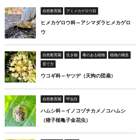
自然教育園
アミメカゲロウ目
ヒメカゲロウ科～アシマダラヒメカゲロ
ウ
自然教育園
生き物
毒のある植物
植物の構造
育て方
ウコギ科～ヤツデ（天狗の団扇）
自然教育園
甲虫目
ハムシ科～イノコヅチカメノコハムシ
（猪子槌亀子金花虫）