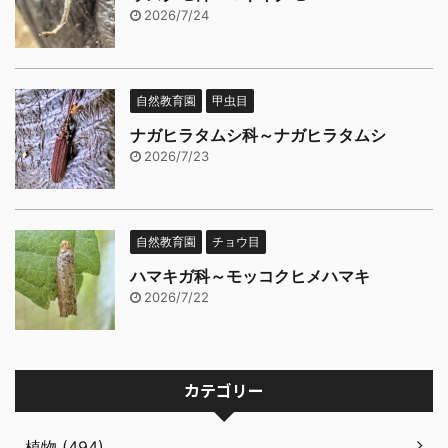
2026/7/24
自然教育園
甲虫目
ナガヒラタムシ科～ナガヒラタムシ
2026/7/23
自然教育園
チョウ目
ハマキガ科～モッコクヒメハマキ
2026/7/22
カテゴリー
植物 (494)