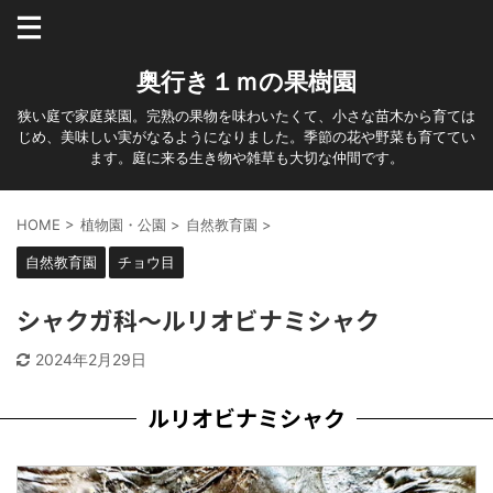
奥行き１ｍの果樹園
狭い庭で家庭菜園。完熟の果物を味わいたくて、小さな苗木から育ては
じめ、美味しい実がなるようになりました。季節の花や野菜も育ててい
ます。庭に来る生き物や雑草も大切な仲間です。
HOME
>
植物園・公園
>
自然教育園
>
自然教育園
チョウ目
シャクガ科～ルリオビナミシャク
2024年2月29日
ルリオビナミシャク