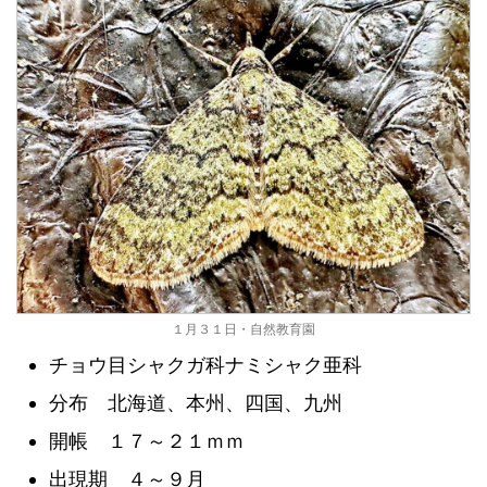
１月３１日・自然教育園
チョウ目シャクガ科ナミシャク亜科
分布 北海道、本州、四国、九州
開帳 １７～２１ｍｍ
出現期 ４～９月