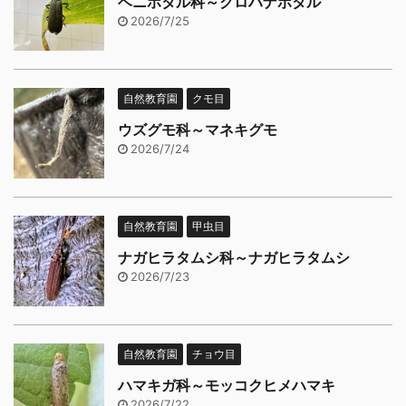
ベニホタル科～クロハナボタル
2026/7/25
自然教育園
クモ目
ウズグモ科～マネキグモ
2026/7/24
自然教育園
甲虫目
ナガヒラタムシ科～ナガヒラタムシ
2026/7/23
自然教育園
チョウ目
ハマキガ科～モッコクヒメハマキ
2026/7/22