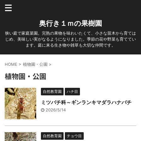
奥行き１ｍの果樹園
狭い庭で家庭菜園。完熟の果物を味わいたくて、小さな苗木から育ては
じめ、美味しい実がなるようになりました。季節の花や野菜も育ててい
ます。庭に来る生き物や雑草も大切な仲間です。
HOME
>
植物園・公園
>
植物園・公園
自然教育園
ハチ目
ミツバチ科～ギンランキマダラハナバチ
2026/5/14
自然教育園
チョウ目