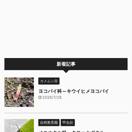
新着記事
カメムシ目
ヨコバイ科～キウイヒメヨコバイ
2026/7/28
自然教育園
甲虫目