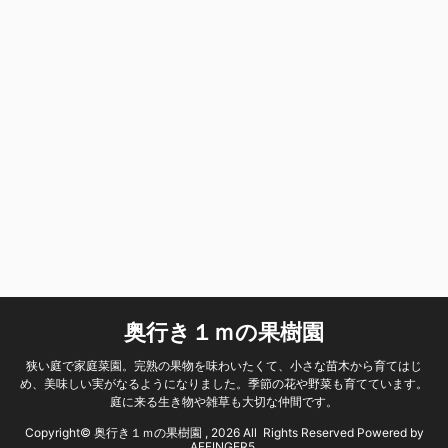
奥行き１ｍの果樹園
狭い庭で家庭菜園。完熟の果物を味わいたくて、小さな苗木から育てはじ
め、美味しい実がなるようになりました。季節の花や野菜も育てています。
庭に来る生き物や雑草も大切な仲間です。
Copyright© 奥行き１ｍの果樹園 , 2026 All Rights Reserved Powered by
AFFINGER5
.