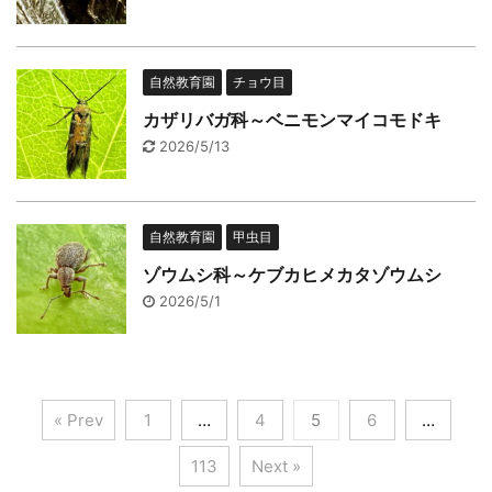
自然教育園
チョウ目
カザリバガ科～ベニモンマイコモドキ
2026/5/13
自然教育園
甲虫目
ゾウムシ科～ケブカヒメカタゾウムシ
2026/5/1
« Prev
1
…
4
5
6
…
113
Next »