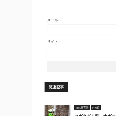
メール
サイト
関連記事
自然教育園
クモ目
コガネグモ科～ナガコ