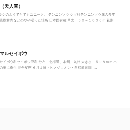
（天人草）
ラシのようでとてもユニーク。 テンニンソウ シソ科テンニンソウ属の多年
落葉樹林内などのやや湿った場所 日本固有種 草丈 ５０～１００ｃｍ 花期
マルセイボウ
セイボウ科セイボウ亜科 分布 北海道、本州、九州 大きさ ５～８ｍｍ 出
の巣に寄生 完全変態 ６月１日・ヒメジョオン・自然教育園 ...