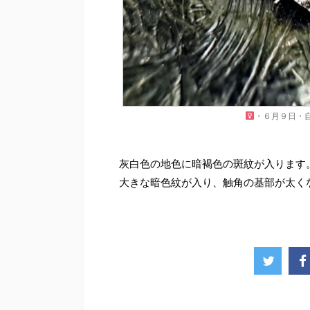
・６月９日・
灰白色の地色に暗褐色の斑紋が入ります
大きな暗色紋が入り、触角の基部が太く