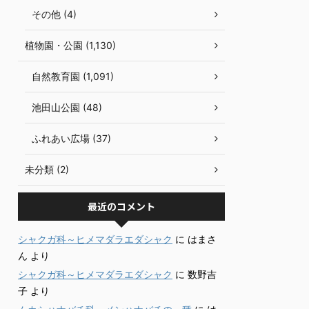
その他 (4)
植物園・公園 (1,130)
自然教育園 (1,091)
池田山公園 (48)
ふれあい広場 (37)
未分類 (2)
最近のコメント
シャクガ科～ヒメマダラエダシャク
に
はまさ
ん
より
シャクガ科～ヒメマダラエダシャク
に
数野吉
子
より