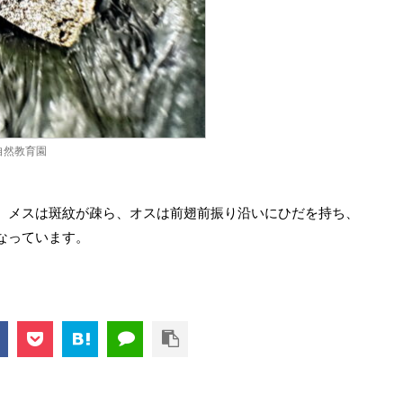
自然教育園
。メスは斑紋が疎ら、オスは前翅前振り沿いにひだを持ち、
なっています。