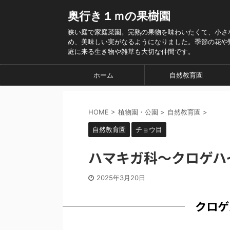
奥行き１ｍの果樹園
狭い庭で家庭菜園。完熟の果物を味わいたくて、小さ
め、美味しい実がなるようになりました。季節の花や
庭に来る生き物や雑草も大切な仲間です。
ホーム
自然教育園
HOME
>
植物園・公園
>
自然教育園
>
自然教育園
チョウ目
ハマキガ科～クロゲハ
2025年3月20日
クロゲ