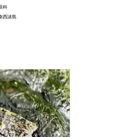
亜科
南西諸島