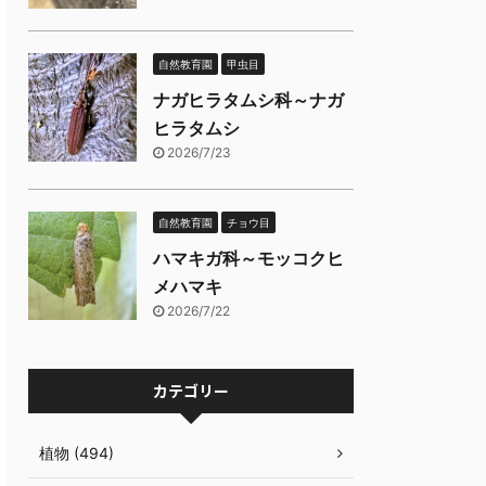
自然教育園
甲虫目
ナガヒラタムシ科～ナガ
ヒラタムシ
2026/7/23
自然教育園
チョウ目
ハマキガ科～モッコクヒ
メハマキ
2026/7/22
カテゴリー
植物 (494)