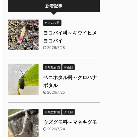
新着記事
カメムシ目
ヨコバイ科～キウイヒメ
ヨコバイ
2026/7/28
自然教育園
甲虫目
ベニホタル科～クロハナ
ボタル
2026/7/25
自然教育園
クモ目
ウズグモ科～マネキグモ
2026/7/24