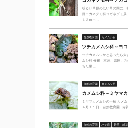
明るい草原の低い草の間に、
目コガネグモ科コガネグモ属
１２ｍｍ ...
自然教育園
カメムシ目
ツチカメムシ科～ヨコ
ツチカメムシかと思ったら大
ムシ科 分布 本州、四国、九
ちた果 ...
自然教育園
カメムシ目
カメムシ科～ミヤマカ
ミヤマカメムシの一種 カメム
４月１１日・自然教育園 赤褐
自然教育園
ハチ目
野草 雑草