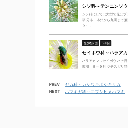
シソ科～テンニンソウ
シソ科にしては大型で花はブ
草 分布 本州から九州まで
９～ ...
自然教育園
ハチ目
セイボウ科～ハラアカ
ハラアカマルセイボウ ハチ目
現期 ６～９月 ツチスガリ類
PREV
ヤガ科～カシワキボシキリガ
NEXT
ハマキガ科～コブシヒメハマキ