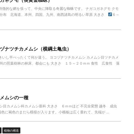
特徴的な網を張って、中央に陣取る奇麗な蜘蛛です。 ナガコガネグモ クモ
 分布 北海道、本州、四国、九州、南西諸島の明るい草原 大きさ
６～
ヅナツチカメムシ（横綱土亀虫）
きいし平べったくて何か違う。 ヨコヅナツチカメムシ カメムシ目ツチカメ
州の照葉樹林の林床、都会にも 大きさ １５～２０ｍｍ 食性 広食性 落
メムシの一種
シ目カメムシ科カメムシ亜科 大きさ ６ｍｍほど 不完全変態 越冬 成虫
色に褐色のまだら模様が入ります。小楯板は広く垂れて、先端が ...
植物の構造