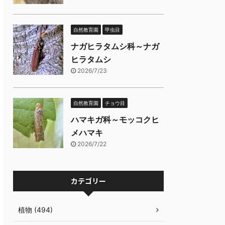
自然教育園
甲虫目
ナガヒラタムシ科～ナガ
ヒラタムシ
2026/7/23
自然教育園
チョウ目
ハマキガ科～モッコクヒ
メハマキ
2026/7/22
カテゴリー
植物 (494)