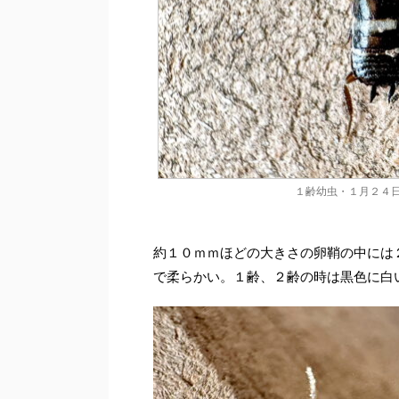
１齢幼虫・１月２４
約１０ｍｍほどの大きさの卵鞘の中には
で柔らかい。１齢、２齢の時は黒色に白