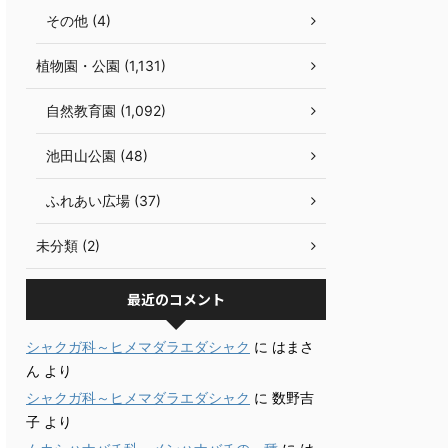
その他 (4)
植物園・公園 (1,131)
自然教育園 (1,092)
池田山公園 (48)
ふれあい広場 (37)
未分類 (2)
最近のコメント
シャクガ科～ヒメマダラエダシャク
に
はまさ
ん
より
シャクガ科～ヒメマダラエダシャク
に
数野吉
子
より