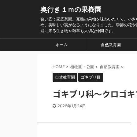
奥行き１ｍの果樹園
狭い庭で家庭菜園。完熟の果物を味わいたくて、小さ
め、美味しい実がなるようになりました。季節の花や
庭に来る生き物や雑草も大切な仲間です。
ホーム
自然教育園
HOME
>
植物園・公園
>
自然教育園
>
自然教育園
ゴキブリ目
ゴキブリ科～クロゴキ
2026年1月24日