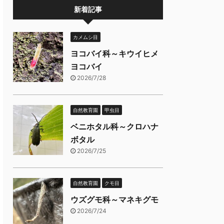
新着記事
カメムシ目
ヨコバイ科～キウイヒメ
ヨコバイ
2026/7/28
自然教育園
甲虫目
ベニホタル科～クロハナ
ボタル
2026/7/25
自然教育園
クモ目
ウズグモ科～マネキグモ
2026/7/24