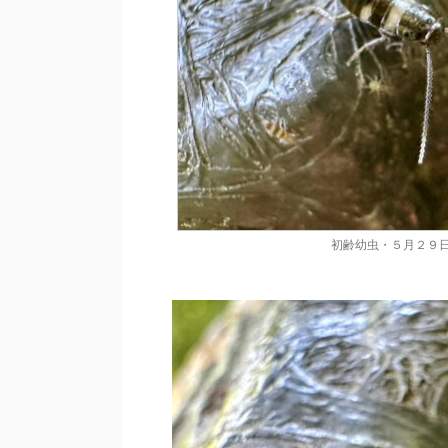
初齢幼虫・５月２９