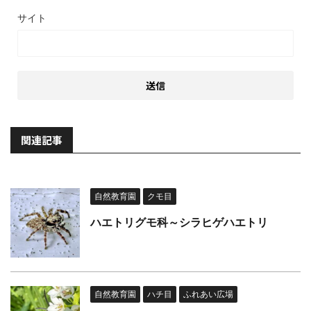
サイト
関連記事
自然教育園
クモ目
ハエトリグモ科～シラヒゲハエトリ
自然教育園
ハチ目
ふれあい広場