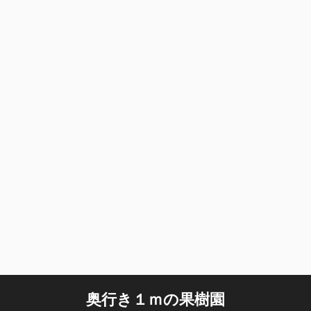
奥行き１ｍの果樹園