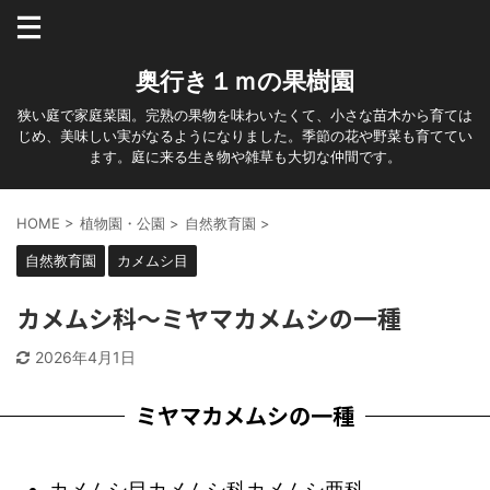
奥行き１ｍの果樹園
狭い庭で家庭菜園。完熟の果物を味わいたくて、小さな苗木から育ては
じめ、美味しい実がなるようになりました。季節の花や野菜も育ててい
ます。庭に来る生き物や雑草も大切な仲間です。
HOME
>
植物園・公園
>
自然教育園
>
自然教育園
カメムシ目
カメムシ科～ミヤマカメムシの一種
2026年4月1日
ミヤマカメムシの一種
カメムシ目カメムシ科カメムシ亜科