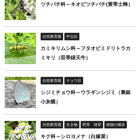
ツチバチ科～キオビツチバチ(黄帯土蜂）
自然教育園
甲虫目
カミキリムシ科～フタオビミドリトラカ
ミキリ（双帯緑天牛）
自然教育園
チョウ目
シジミチョウ科～ウラギンシジミ（裏銀
小灰蝶）
自然教育園
生き物
野草 雑草
植物の構造
キク科～シロヨメナ（白嫁菜）