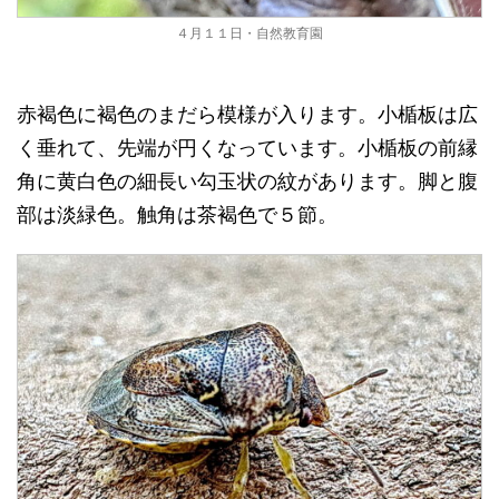
４月１１日・自然教育園
赤褐色に褐色のまだら模様が入ります。小楯板は広
く垂れて、先端が円くなっています。小楯板の前縁
角に黄白色の細長い勾玉状の紋があります。脚と腹
部は淡緑色。触角は茶褐色で５節。