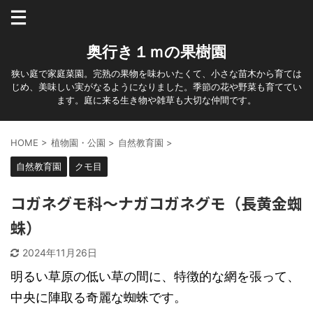
奥行き１ｍの果樹園
狭い庭で家庭菜園。完熟の果物を味わいたくて、小さな苗木から育ては
じめ、美味しい実がなるようになりました。季節の花や野菜も育ててい
ます。庭に来る生き物や雑草も大切な仲間です。
HOME
>
植物園・公園
>
自然教育園
>
自然教育園
クモ目
コガネグモ科～ナガコガネグモ（長黄金蜘
蛛）
2024年11月26日
明るい草原の低い草の間に、特徴的な網を張って、
中央に陣取る奇麗な蜘蛛です。