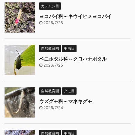
カメムシ目
ヨコバイ科～キウイヒメヨコバイ
2026/7/28
自然教育園
甲虫目
ベニホタル科～クロハナボタル
2026/7/25
自然教育園
クモ目
ウズグモ科～マネキグモ
2026/7/24
自然教育園
甲虫目