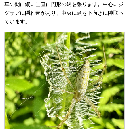
草の間に縦に垂直に円形の網を張ります。中心にジ
グザグに隠れ帯があり、中央に頭を下向きに陣取っ
ています。