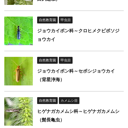
自然教育園
甲虫目
ジョウカイボン科～クロヒメクビボソジ
ョウカイ
自然教育園
甲虫目
ジョウカイボン科～セボシジョウカイ
（背星浄海）
自然教育園
カメムシ目
ヒゲナガカメムシ科～ヒゲナガカメムシ
（髭長亀虫）