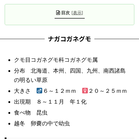
目次
[
表示
]
ナガコガネグモ
クモ目コガネグモ科コガネグモ属
分布 北海道、本州、四国、九州、南西諸島
の明るい草原
大きさ
６～１２ｍｍ
２０～２５ｍｍ
出現期 ８～１１月 年１化
食べ物 昆虫
越冬 卵嚢の中で幼虫