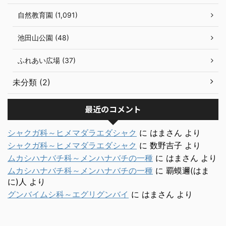
自然教育園 (1,091)
池田山公園 (48)
ふれあい広場 (37)
未分類 (2)
最近のコメント
シャクガ科～ヒメマダラエダシャク
に
はまさん
より
シャクガ科～ヒメマダラエダシャク
に
数野吉子
より
ムカシハナバチ科～メンハナバチの一種
に
はまさん
より
ムカシハナバチ科～メンハナバチの一種
に
覇蟆邇(はま
に)人
より
グンバイムシ科～エグリグンバイ
に
はまさん
より