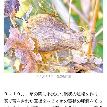
１２月２３日・自然教育園
９～１０月、草の間に不規則な網状の足場を作り、
膜で蓋をされた直径２～３ｃｍの壺状の卵嚢をくっ