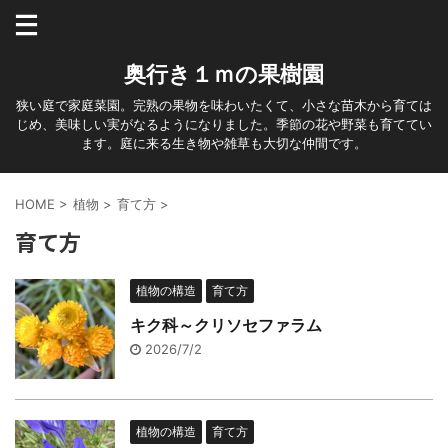
奥行き１ｍの果樹園
狭い庭で家庭菜園。完熟の果物を味わいたくて、小さな苗木から育ては
じめ、美味しい実がなるようになりました。季節の花や野菜も育ててい
ます。庭に来る生き物や雑草も大切な仲間です。
HOME
>
植物
>
育て方
>
育て方
植物の構造
育て方
キク科～クリソセファラム
2026/7/2
植物の構造
育て方