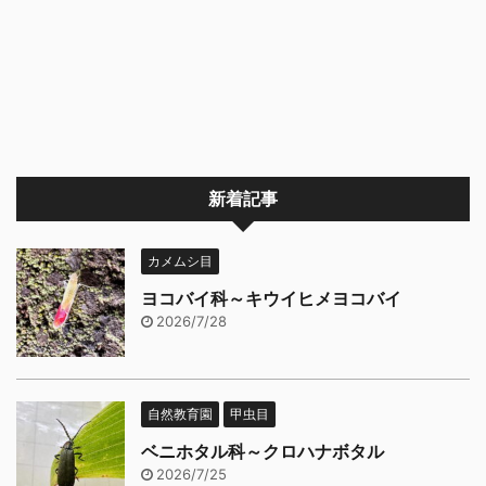
新着記事
カメムシ目
ヨコバイ科～キウイヒメヨコバイ
2026/7/28
自然教育園
甲虫目
ベニホタル科～クロハナボタル
2026/7/25