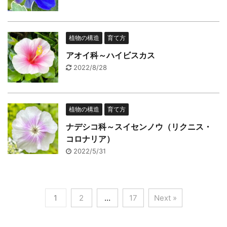
植物の構造
育て方
アオイ科～ハイビスカス
2022/8/28
植物の構造
育て方
ナデシコ科～スイセンノウ（リクニス・
コロナリア）
2022/5/31
1
2
…
17
Next »