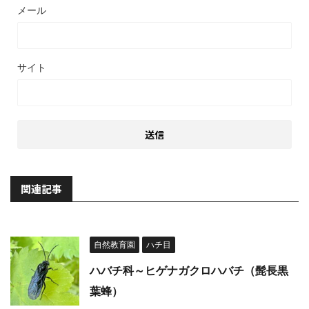
メール
サイト
関連記事
自然教育園
ハチ目
ハバチ科～ヒゲナガクロハバチ（髭長黒
葉蜂）