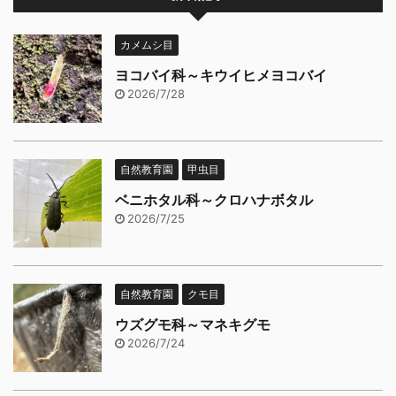
カメムシ目
ヨコバイ科～キウイヒメヨコバイ
2026/7/28
自然教育園
甲虫目
ベニホタル科～クロハナボタル
2026/7/25
自然教育園
クモ目
ウズグモ科～マネキグモ
2026/7/24