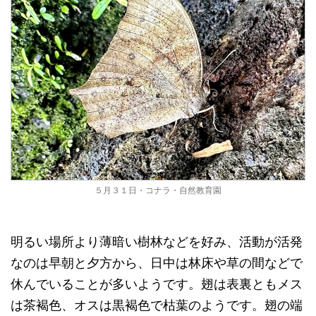
５月３１日・コナラ・自然教育園
明るい場所より薄暗い樹林などを好み、活動が活発
なのは早朝と夕方から、日中は林床や草の間などで
休んでいることが多いようです。翅は表裏ともメス
は茶褐色、オスは黒褐色で枯葉のようです。翅の端