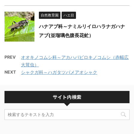
自然教育園
ハエ目
ハナアブ科～ナミルリイロハラナガハナ
アブ(並瑠璃色腹長花虻）
PREV
オオキノコムシ科～アカハバビロキノコムシ（赤幅広
大茸虫）
NEXT
シャクガ科～ハガタツバメアオシャク
サイト内検索