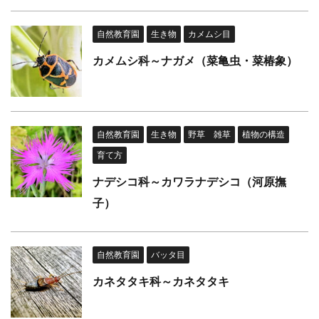
自然教育園
生き物
カメムシ目
カメムシ科～ナガメ（菜亀虫・菜椿象）
自然教育園
生き物
野草 雑草
植物の構造
育て方
ナデシコ科～カワラナデシコ（河原撫
子）
自然教育園
バッタ目
カネタタキ科～カネタタキ