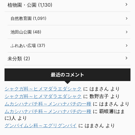
植物園・公園 (1,130)
自然教育園 (1,091)
池田山公園 (48)
ふれあい広場 (37)
未分類 (2)
最近のコメント
シャクガ科～ヒメマダラエダシャク
に
はまさん
より
シャクガ科～ヒメマダラエダシャク
に
数野吉子
より
ムカシハナバチ科～メンハナバチの一種
に
はまさん
より
ムカシハナバチ科～メンハナバチの一種
に
覇蟆邇(はま
に)人
より
グンバイムシ科～エグリグンバイ
に
はまさん
より