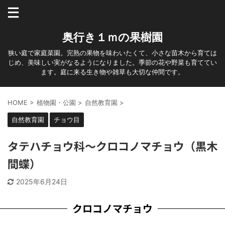
奥行き１ｍの果樹園
狭い庭で家庭菜園。完熟の果物を味わいたくて、小さな苗木から育ては
じめ、美味しい実がなるようになりました。季節の花や野菜も育ててい
ます。庭に来る生き物や雑草も大切な仲間です。
HOME
>
植物園・公園
>
自然教育園
>
自然教育園
チョウ目
タテハチョウ科～クロコノマチョウ（黒木
間蝶）
2025年6月24日
クロコノマチョウ