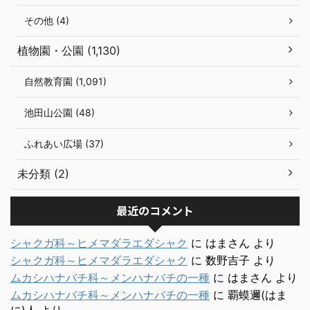
その他 (4)
植物園・公園 (1,130)
自然教育園 (1,091)
池田山公園 (48)
ふれあい広場 (37)
未分類 (2)
最近のコメント
シャクガ科～ヒメマダラエダシャク
に
はまさん
より
シャクガ科～ヒメマダラエダシャク
に
数野吉子
より
ムカシハナバチ科～メンハナバチの一種
に
はまさん
より
ムカシハナバチ科～メンハナバチの一種
に
覇蟆邇(はま
に)人
より