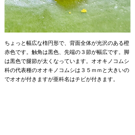
ちょっと幅広な楕円形で、背面全体が光沢のある橙
赤色です。触角は黒色、先端の３節が幅広です。脚
は黒色で腿節が太くなっています。オオキノコムシ
科の代表種のオオキノコムシは３５ｍｍと大きいの
でオオが付きますが亜科名はチビが付きます。