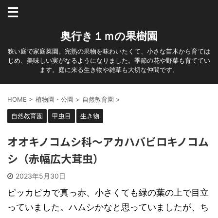
奥行き１ｍの果樹園
狭い庭で家庭菜園。完熟の果物を味わいたくて、小さな苗木から育ては
じめ、美味しい実がなるようになりました。季節の花や野菜も育ててい
ます。庭に来る生き物や雑草も大切な仲間です。
HOME
>
植物園・公園
>
自然教育園
>
自然教育園
甲虫目
生き物
オオキノコムシ科～アカハバビロキノコム
シ（赤幅広大茸虫）
2023年5月30日
ピッカピカで真っ赤、小さくても緑の葉の上で目立
っていました。ハムシかなと思っていましたが、ち