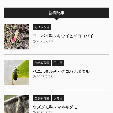
新着記事
カメムシ目
ヨコバイ科～キウイヒメヨコバイ
2026/7/28
自然教育園
甲虫目
ベニホタル科～クロハナボタル
2026/7/25
自然教育園
クモ目
ウズグモ科～マネキグモ
2026/7/24