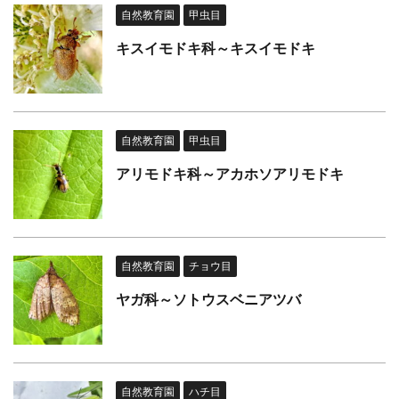
自然教育園
甲虫目
キスイモドキ科～キスイモドキ
自然教育園
甲虫目
アリモドキ科～アカホソアリモドキ
自然教育園
チョウ目
ヤガ科～ソトウスベニアツバ
自然教育園
ハチ目