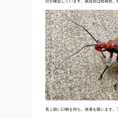
分が隆起しています。膜質部は暗褐色。
長く鋭い口吻を持ち、体液を吸います。