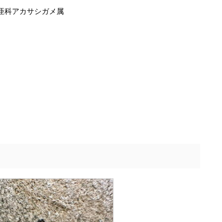
亜科アカサシガメ属