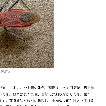
然教育園
で過ごします。やや暗い朱色、頭部は小さく円筒状、複眼は
います。触角は長く黒色、基部には刺状があります。第１
ます。前胸背は不規則に隆起し、小楯板は前半部と正中線部