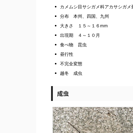
カメムシ目サシガメ科アカサシガメ
分布 本州、四国、九州
大きさ １５～１６mm
出現期 ４～１０月
食べ物 昆虫
昼行性
不完全変態
越冬 成虫
成虫