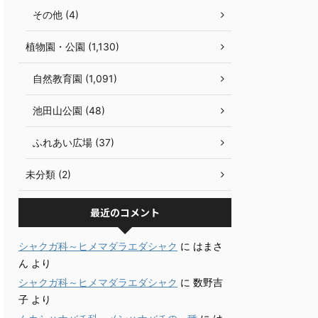
その他 (4)
植物園・公園 (1,130)
自然教育園 (1,091)
池田山公園 (48)
ふれあい広場 (37)
未分類 (2)
最近のコメント
シャクガ科～ヒメマダラエダシャク
に
はまさ
ん
より
シャクガ科～ヒメマダラエダシャク
に
数野吉
子
より