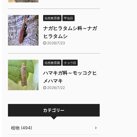
自然教育園
甲虫目
ナガヒラタムシ科～ナガ
ヒラタムシ
2026/7/23
自然教育園
チョウ目
ハマキガ科～モッコクヒ
メハマキ
2026/7/22
カテゴリー
植物 (494)