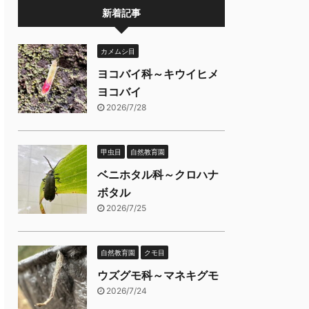
新着記事
カメムシ目
ヨコバイ科～キウイヒメ
ヨコバイ
2026/7/28
甲虫目
自然教育園
ベニホタル科～クロハナ
ボタル
2026/7/25
自然教育園
クモ目
ウズグモ科～マネキグモ
2026/7/24