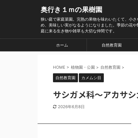
奥行き１ｍの果樹園
狭い庭で家庭菜園。完熟の果物を味わいたくて、小さ
め、美味しい実がなるようになりました。季節の花や
庭に来る生き物や雑草も大切な仲間です。
ホーム
自然教育園
HOME
>
植物園・公園
>
自然教育園
>
自然教育園
カメムシ目
サシガメ科～アカサシ
2026年6月8日