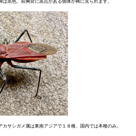
脚は黒色。前胸背に黒点がある個体が稀に見られます。
アカサシガメ属は東南アジアで１８種、国内では本種のみ。