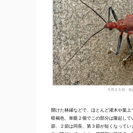
５月２５日・自
開けた林縁などで、ほとんど灌木や葉上
暗褐色、単眼２個でこの部分は隆起して
節、２節は同長、第３節が短くなってい