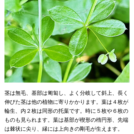
茎は無毛、基部は匍匐し、よく分岐して斜上、長く
伸びた茎は他の植物に寄りかかります。葉は４枚が
輪生、内２枚は同形の托葉です。時に５枚や６枚の
ものも見られます。葉は基部が楔形の楕円形、先端
は棘状に尖り、縁には上向きの剛毛が生えます。