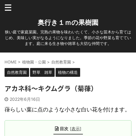
奥行き１ｍの果樹園
狭い庭で家庭菜園。完熟の果物を味わいたくて、小さな苗木から育ては
じめ、美味しい実がなるようになりました。季節の花や野菜も育ててい
ます。庭に来る生き物や雑草も大切な仲間です。
HOME
>
植物園・公園
>
自然教育園
>
自然教育園
野草 雑草
植物の構造
アカネ科～キクムグラ（菊葎）
2022年6月16日
葎らしい葉に点のような小さな白い花を付けます。
目次
[
表示
]