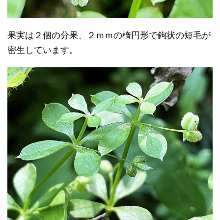
果実は２個の分果、２ｍｍの楕円形で鉤状の短毛が
密生しています。