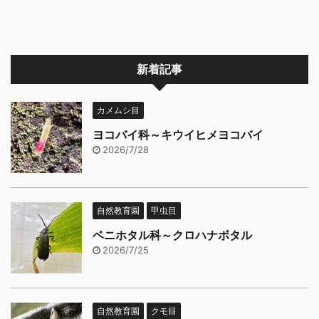
新着記事
カメムシ目
ヨコバイ科～キウイヒメヨコバイ
2026/7/28
自然教育園
甲虫目
ベニホタル科～クロハナボタル
2026/7/25
自然教育園
クモ目