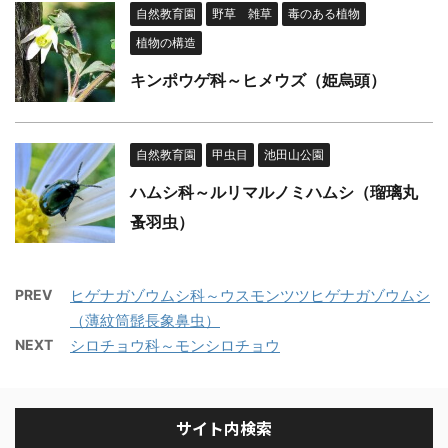
自然教育園
野草 雑草
毒のある植物
植物の構造
キンポウゲ科～ヒメウズ（姫烏頭）
自然教育園
甲虫目
池田山公園
ハムシ科～ルリマルノミハムシ（瑠璃丸
蚤羽虫）
PREV
ヒゲナガゾウムシ科～ウスモンツツヒゲナガゾウムシ
（薄紋筒髭長象鼻虫）
NEXT
シロチョウ科～モンシロチョウ
サイト内検索