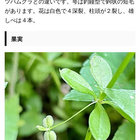
ツバムグラとの違いです。萼は釣鐘型で鉤状の短毛
があります。花は白色で４深裂、柱頭が２裂し、雄
しべは４本。
果実