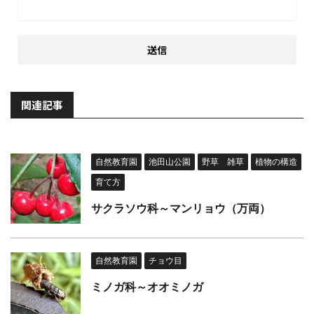
関連記事
自然教育園
池田山公園
野草 雑草
植物の構造
育て方
サクラソウ科～マンリョウ（万両）
自然教育園
チョウ目
ミノガ科～オオミノガ