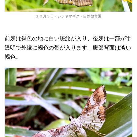
１０月３日・シラヤマギク・自然教育園
前翅は褐色の地に白い斑紋が入り、後翅は一部が半
透明で外縁に褐色の帯が入ります。腹部背面は淡い
褐色。