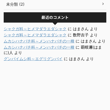
未分類 (2)
最近のコメント
シャクガ科～ヒメマダラエダシャク
に
はまさん
より
シャクガ科～ヒメマダラエダシャク
に
数野吉子
より
ムカシハナバチ科～メンハナバチの一種
に
はまさん
より
ムカシハナバチ科～メンハナバチの一種
に
覇蟆邇(はま
に)人
より
グンバイムシ科～エグリグンバイ
に
はまさん
より