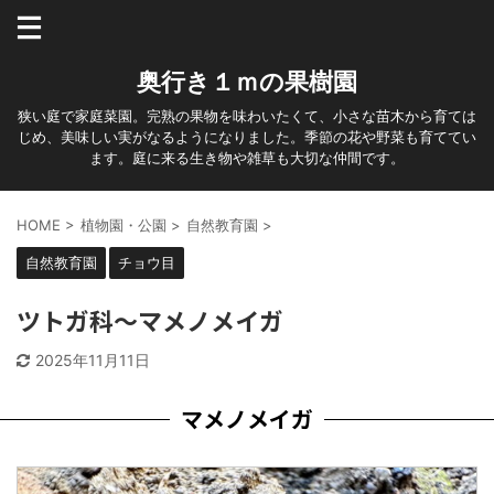
奥行き１ｍの果樹園
狭い庭で家庭菜園。完熟の果物を味わいたくて、小さな苗木から育ては
じめ、美味しい実がなるようになりました。季節の花や野菜も育ててい
ます。庭に来る生き物や雑草も大切な仲間です。
HOME
>
植物園・公園
>
自然教育園
>
自然教育園
チョウ目
ツトガ科～マメノメイガ
2025年11月11日
マメノメイガ