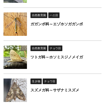
自然教育園
ハエ目
ガガンボ科～エゾホソガガンボ
自然教育園
チョウ目
ツトガ科～ホソミスジノメイガ
生き物
チョウ目
スズメガ科～サザナミスズメ