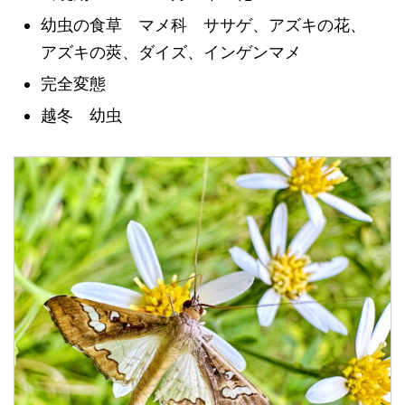
幼虫の食草 マメ科 ササゲ、アズキの花、
アズキの莢、ダイズ、インゲンマメ
完全変態
越冬 幼虫