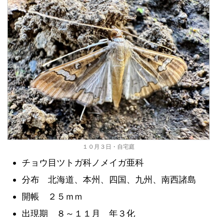
１０月３日・自宅庭
チョウ目ツトガ科ノメイガ亜科
分布 北海道、本州、四国、九州、南西諸島
開帳 ２５ｍｍ
出現期 ８～１１月 年３化