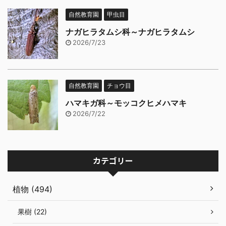
自然教育園
甲虫目
ナガヒラタムシ科～ナガヒラタムシ
2026/7/23
自然教育園
チョウ目
ハマキガ科～モッコクヒメハマキ
2026/7/22
カテゴリー
植物 (494)
果樹 (22)