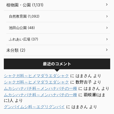
植物園・公園 (1,131)
自然教育園 (1,092)
池田山公園 (48)
ふれあい広場 (37)
未分類 (2)
最近のコメント
シャクガ科～ヒメマダラエダシャク
に
はまさん
より
シャクガ科～ヒメマダラエダシャク
に
数野吉子
より
ムカシハナバチ科～メンハナバチの一種
に
はまさん
より
ムカシハナバチ科～メンハナバチの一種
に
覇蟆邇(はま
に)人
より
グンバイムシ科～エグリグンバイ
に
はまさん
より