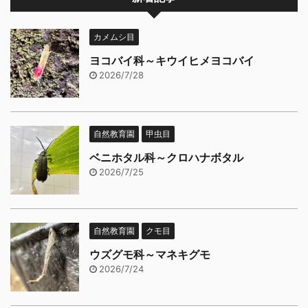
カメムシ目
ヨコバイ科～キウイヒメヨコバイ
2026/7/28
自然教育園
甲虫目
ベニホタル科～クロハナボタル
2026/7/25
自然教育園
クモ目
ウズグモ科～マネキグモ
2026/7/24