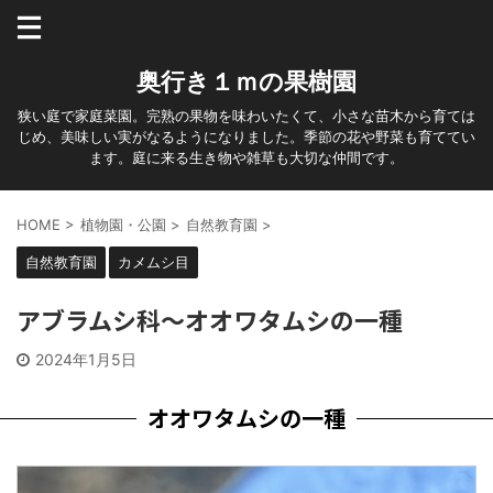
奥行き１ｍの果樹園
狭い庭で家庭菜園。完熟の果物を味わいたくて、小さな苗木から育ては
じめ、美味しい実がなるようになりました。季節の花や野菜も育ててい
ます。庭に来る生き物や雑草も大切な仲間です。
HOME
>
植物園・公園
>
自然教育園
>
自然教育園
カメムシ目
アブラムシ科～オオワタムシの一種
2024年1月5日
オオワタムシの一種