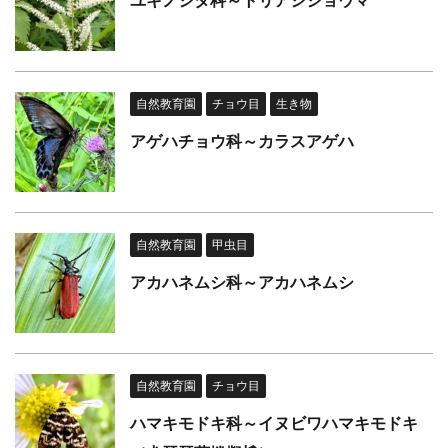
ユキノシタ科～トリアシショウマ
自然教育園
チョウ目
生き物
アゲハチョウ科～カラスアゲハ
自然教育園
甲虫目
アカハネムシ科～アカハネムシ
自然教育園
チョウ目
ハマキモドキ科～イヌビワハマキモドキ