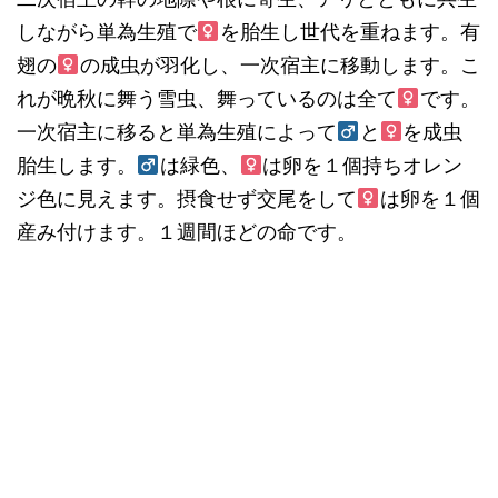
しながら単為生殖で
を胎生し世代を重ねます。有
翅の
の成虫が羽化し、一次宿主に移動します。こ
れが晩秋に舞う雪虫、舞っているのは全て
です。
一次宿主に移ると単為生殖によって
と
を成虫
胎生します。
は緑色、
は卵を１個持ちオレン
ジ色に見えます。摂食せず交尾をして
は卵を１個
産み付けます。１週間ほどの命です。