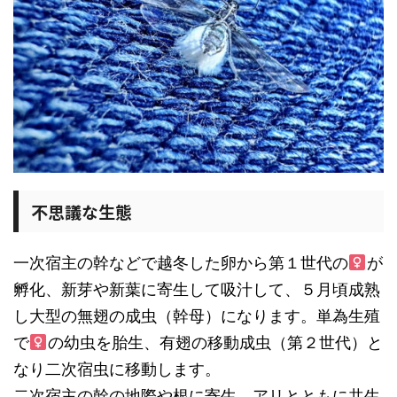
不思議な生態
一次宿主の幹などで越冬した卵から第１世代の
が
孵化、新芽や新葉に寄生して吸汁して、５月頃成熟
し大型の無翅の成虫（幹母）になります。単為生殖
で
の幼虫を胎生、有翅の移動成虫（第２世代）と
なり二次宿虫に移動します。
二次宿主の幹の地際や根に寄生、アリとともに共生