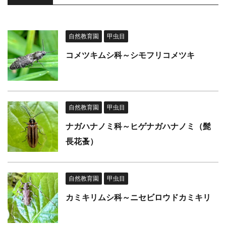
自然教育園
甲虫目
コメツキムシ科～シモフリコメツキ
自然教育園
甲虫目
ナガハナノミ科～ヒゲナガハナノミ（髭
長花蚤）
自然教育園
甲虫目
カミキリムシ科～ニセビロウドカミキリ