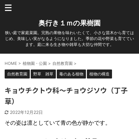
奥行き１ｍの果樹園
狭い庭で家庭菜園。完熟の果物を味わいたくて、小さな苗木から育ては
じめ、美味しい実がなるようになりました。季節の花や野菜も育ててい
ます。庭に来る生き物や雑草も大切な仲間です。
HOME
>
植物園・公園
>
自然教育園
>
自然教育園
野草 雑草
毒のある植物
植物の構造
キョウチクトウ科～チョウジソウ（丁子
草）
2022年12月22日
その姿は凛としていて青の色が静かです。