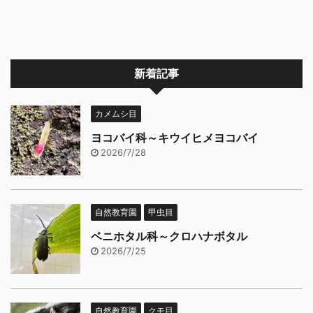
新着記事
カメムシ目
ヨコバイ科～キウイヒメヨコバイ
2026/7/28
自然教育園
甲虫目
ベニホタル科～クロハナボタル
2026/7/25
自然教育園
クモ目