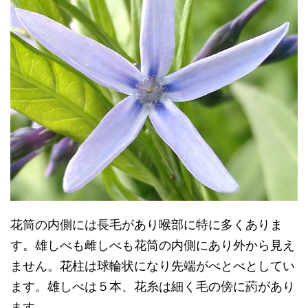
花筒の内側には長毛があり喉部に特に多くありま
す。雄しべも雌しべも花筒の内側にあり外から見え
ません。花柱は球輪状になり先端がべとべとしてい
ます。雄しべは５本、花糸は細く毛の傍に葯があり
ます。