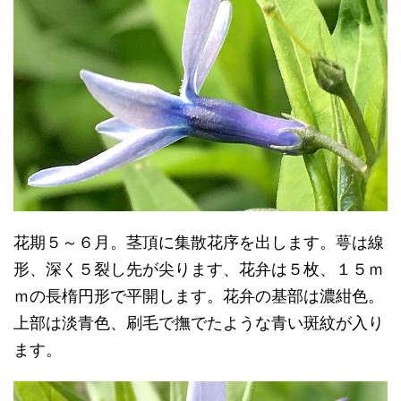
花期５～６月。茎頂に集散花序を出します。萼は線
形、深く５裂し先が尖ります、花弁は５枚、１５ｍ
ｍの長楕円形で平開します。花弁の基部は濃紺色。
上部は淡青色、刷毛で撫でたような青い斑紋が入り
ます。