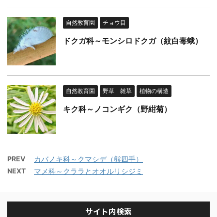
自然教育園
チョウ目
ドクガ科～モンシロドクガ（紋白毒蛾）
自然教育園
野草 雑草
植物の構造
キク科～ノコンギク（野紺菊）
PREV
カバノキ科～クマシデ（熊四手）
NEXT
マメ科～クララとオオルリシジミ
サイト内検索