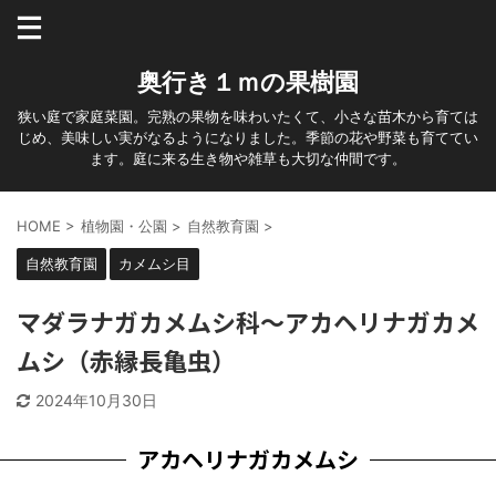
奥行き１ｍの果樹園
狭い庭で家庭菜園。完熟の果物を味わいたくて、小さな苗木から育ては
じめ、美味しい実がなるようになりました。季節の花や野菜も育ててい
ます。庭に来る生き物や雑草も大切な仲間です。
HOME
>
植物園・公園
>
自然教育園
>
自然教育園
カメムシ目
マダラナガカメムシ科～アカヘリナガカメ
ムシ（赤縁長亀虫）
2024年10月30日
アカヘリナガカメムシ