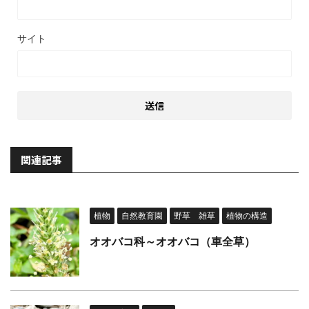
サイト
関連記事
植物
自然教育園
野草 雑草
植物の構造
オオバコ科～オオバコ（車全草）