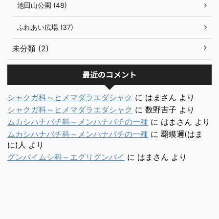
池田山公園 (48)
ふれあい広場 (37)
未分類 (2)
最近のコメント
シャクガ科～ヒメマダラエダシャク
に
はまさん
より
シャクガ科～ヒメマダラエダシャク
に
数野吉子
より
ムカシハナバチ科～メンハナバチの一種
に
はまさん
より
ムカシハナバチ科～メンハナバチの一種
に
覇蟆邇(はま
に)人
より
グンバイムシ科～エグリグンバイ
に
はまさん
より