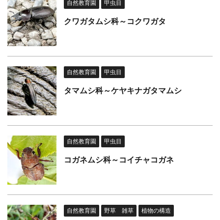
自然教育園
甲虫目
クワガタムシ科～コクワガタ
自然教育園
甲虫目
タマムシ科～ケヤキナガタマムシ
自然教育園
甲虫目
コガネムシ科～コイチャコガネ
自然教育園
野草 雑草
植物の構造