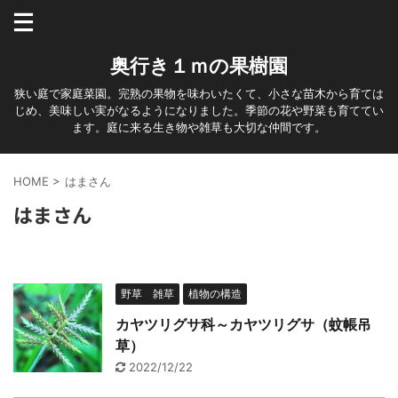
奥行き１ｍの果樹園
狭い庭で家庭菜園。完熟の果物を味わいたくて、小さな苗木から育ては
じめ、美味しい実がなるようになりました。季節の花や野菜も育ててい
ます。庭に来る生き物や雑草も大切な仲間です。
HOME
>
はまさん
はまさん
野草 雑草
植物の構造
カヤツリグサ科～カヤツリグサ（蚊帳吊
草）
2022/12/22