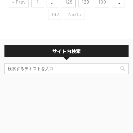
« Prev
1
…
128
129
130
…
142
Next »
サイト内検索