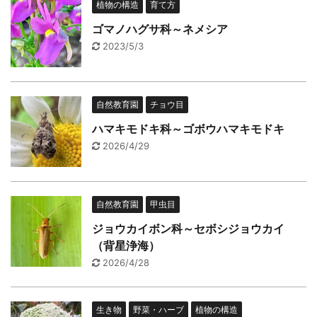
植物の構造
育て方
ゴマノハグサ科～ネメシア
2023/5/3
自然教育園
チョウ目
ハマキモドキ科～ゴボウハマキモドキ
2026/4/29
自然教育園
甲虫目
ジョウカイボン科～セボシジョウカイ
（背星浄海）
2026/4/28
生き物
野菜・ハーブ
植物の構造