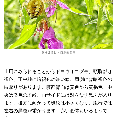
６月２９日・自然教育園
土用にみられることからドヨウオニグモ。頭胸部は
褐色、正中線に暗褐色の細い線、両側には暗褐色の
縁取りがあります。腹部背面は黄色から黄褐色、中
央は淡色の斑紋、両サイドには対をなす黒斑が入り
ます。後方に向かって班紋は小さくなり、腹端では
左右の黒斑が繋がります。赤い個体もいるようで