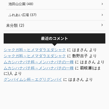
池田山公園 (48)
ふれあい広場 (37)
未分類 (2)
最近のコメント
シャクガ科～ヒメマダラエダシャク
に
はまさん
より
シャクガ科～ヒメマダラエダシャク
に
数野吉子
より
ムカシハナバチ科～メンハナバチの一種
に
はまさん
より
ムカシハナバチ科～メンハナバチの一種
に
覇蟆邇(はま
に)人
より
グンバイムシ科～エグリグンバイ
に
はまさん
より