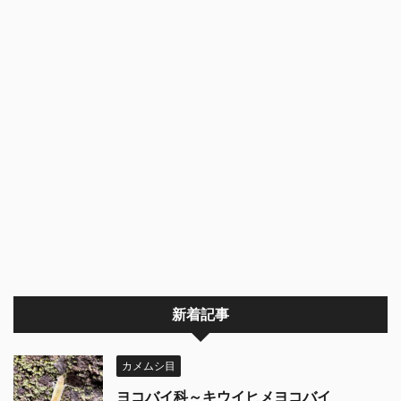
新着記事
カメムシ目
ヨコバイ科～キウイヒメヨコバイ