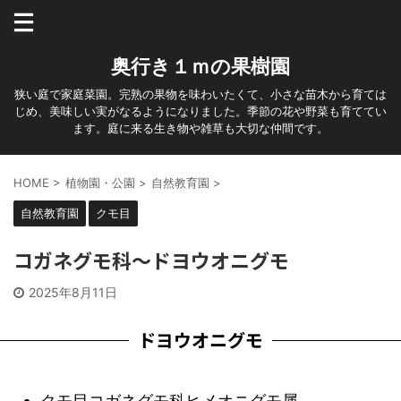
奥行き１ｍの果樹園
狭い庭で家庭菜園。完熟の果物を味わいたくて、小さな苗木から育ては
じめ、美味しい実がなるようになりました。季節の花や野菜も育ててい
ます。庭に来る生き物や雑草も大切な仲間です。
HOME
>
植物園・公園
>
自然教育園
>
自然教育園
クモ目
コガネグモ科～ドヨウオニグモ
2025年8月11日
ドヨウオニグモ
クモ目コガネグモ科ヒメオニグモ属