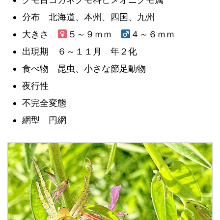
分布 北海道、本州、四国、九州
大きさ
５～９ｍｍ
４～６ｍｍ
出現期 ６～１１月 年２化
食べ物 昆虫、小さな節足動物
夜行性
不完全変態
網型 円網