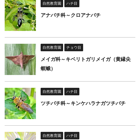
自然教育園
ハチ目
アナバチ科～クロアナバチ
自然教育園
チョウ目
メイガ科～キベリトガリメイガ（黄縁尖
螟蛾）
自然教育園
ハチ目
ツチバチ科～キンケハラナガツチバチ
自然教育園
ハチ目