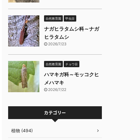
自然教育園
甲虫目
ナガヒラタムシ科～ナガ
ヒラタムシ
2026/7/23
自然教育園
チョウ目
ハマキガ科～モッコクヒ
メハマキ
2026/7/22
カテゴリー
植物 (494)