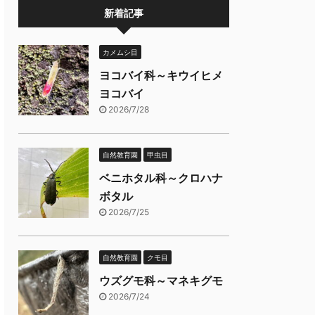
新着記事
カメムシ目
ヨコバイ科～キウイヒメ
ヨコバイ
2026/7/28
自然教育園
甲虫目
ベニホタル科～クロハナ
ボタル
2026/7/25
自然教育園
クモ目
ウズグモ科～マネキグモ
2026/7/24