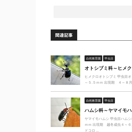
関連記事
自然教育園
甲虫目
オトシブミ科～ヒメク
ヒメクロオトシブミ 甲虫目オ
～５.５ｍｍ 出現期 ４～８月
自然教育園
甲虫目
ハムシ科～ヤマイモハ
ヤマイモハムシ 甲虫目ハムシ
ｍｍ 出現期 越冬成虫４～
ドコロ ...