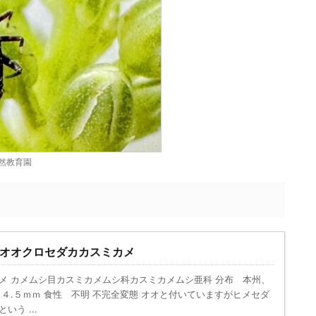
然教育園
オオクロセダカカスミカメ
メ カメムシ目カスミカメムシ科カスミカメムシ亜科 分布 本州、
４.５ｍｍ 食性 不明 不完全変態 オオと付いていますがヒメセダ
う ...