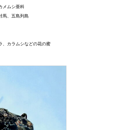
カメムシ亜科
対馬、五島列島
ラ、カラムシなどの花の蜜