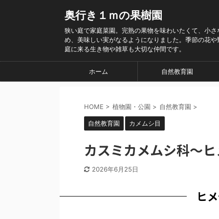
奥行き１ｍの果樹園
狭い庭で家庭菜園。完熟の果物を味わいたくて、小さ
め、美味しい実がなるようになりました。季節の花や
庭に来る生き物や雑草も大切な仲間です。
ホーム
自然教育園
HOME
>
植物園・公園
>
自然教育園
>
自然教育園
カメムシ目
カスミカメムシ科～ヒ
2026年6月25日
ヒメ