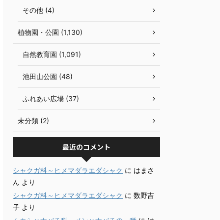
その他 (4)
植物園・公園 (1,130)
自然教育園 (1,091)
池田山公園 (48)
ふれあい広場 (37)
未分類 (2)
最近のコメント
シャクガ科～ヒメマダラエダシャク
に
はまさ
ん
より
シャクガ科～ヒメマダラエダシャク
に
数野吉
子
より