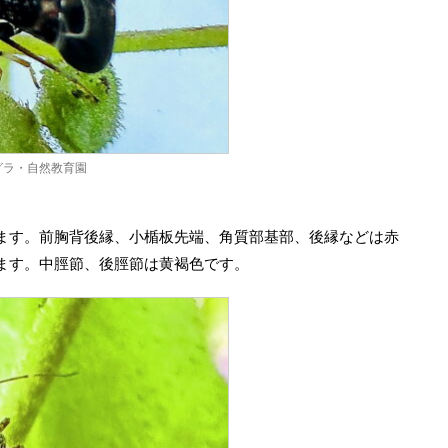
グラ・自然教育園
ます。前胸背後縁、小楯板先端、角質部基部、後縁などは赤
ます。中脛節、後脛節は黄褐色です。