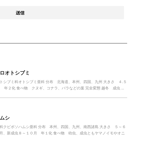
ロオトシブミ
トシブミ科オトシブミ亜科 分布 北海道、本州、四国、九州 大きさ ４.５
 年２化 食べ物 クヌギ、コナラ、バラなどの葉 完全変態 越冬 成虫 ...
ムシ
科クビボソハムシ亜科 分布 本州、四国、九州、南西諸島 大きさ ５～６
６月、新成虫８～１０月 年１化 食べ物 幼虫、成虫ともヤマノイモやオニ