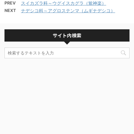
PREV
スイカズラ科～ウグイスカグラ（鴬神楽）
NEXT
ナデシコ科～アグロステンマ（ムギナデシコ）
サイト内検索