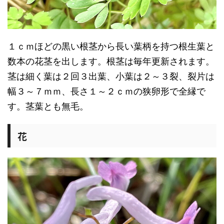
１ｃｍほどの黒い根茎から長い葉柄を持つ根生葉と
数本の花茎を出します。根茎は毎年更新されます。
茎は細く葉は２回３出葉、小葉は２～３裂、裂片は
幅３～７ｍｍ、長さ１～２ｃｍの狭卵形で全縁で
す。茎葉とも無毛。
花