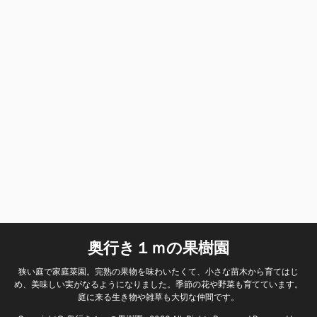
奥行き１ｍの果樹園
狭い庭で家庭菜園。完熟の果物を味わいたくて、小さな苗木から育てはじ
め、美味しい実がなるようになりました。季節の花や野菜も育てています。
庭に来る生き物や雑草も大切な仲間です。