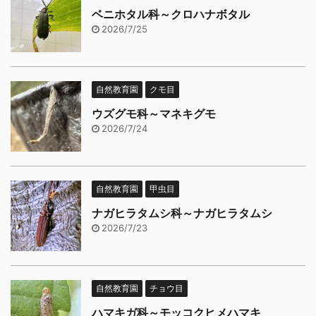
ベニホタル科～クロハナボタル
2026/7/25
自然教育園
クモ目
ウズグモ科～マネキグモ
2026/7/24
自然教育園
甲虫目
ナガヒラタムシ科～ナガヒラタムシ
2026/7/23
自然教育園
チョウ目
ハマキガ科～モッコクヒメハマキ