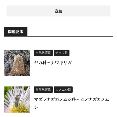
関連記事
自然教育園
チョウ目
ヤガ科～ナワキリガ
自然教育園
カメムシ目
マダラナガカメムシ科～ヒメナガカメム
シ