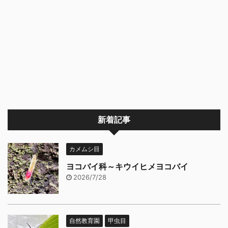
新着記事
カメムシ目
ヨコバイ科～キウイヒメヨコバイ
2026/7/28
自然教育園
甲虫目