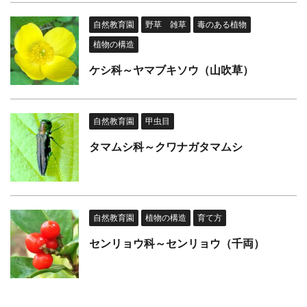
自然教育園
野草 雑草
毒のある植物
植物の構造
ケシ科～ヤマブキソウ（山吹草）
自然教育園
甲虫目
タマムシ科～クワナガタマムシ
自然教育園
植物の構造
育て方
センリョウ科～センリョウ（千両）