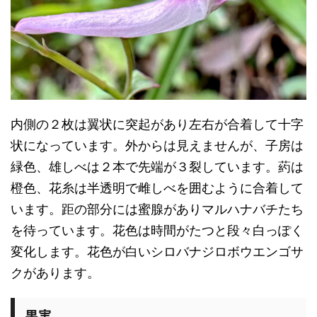
内側の２枚は翼状に突起があり左右が合着して十字
状になっています。外からは見えませんが、子房は
緑色、雄しべは２本で先端が３裂しています。葯は
橙色、花糸は半透明で雌しべを囲むように合着して
います。距の部分には蜜腺がありマルハナバチたち
を待っています。花色は時間がたつと段々白っぽく
変化します。花色が白いシロバナジロボウエンゴサ
クがあります。
果実