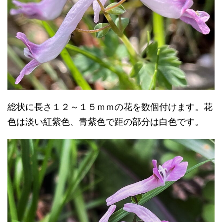
総状に長さ１２～１５ｍｍの花を数個付けます。花
色は淡い紅紫色、青紫色で距の部分は白色です。