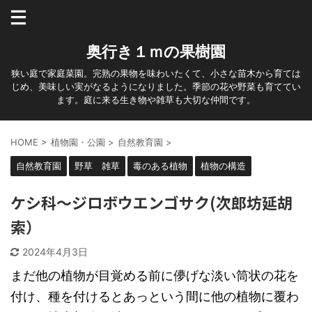
奥行き１ｍの果樹園
狭い庭で家庭菜園。完熟の果物を味わいたくて、小さな苗木から育ては
じめ、美味しい実がなるようになりました。季節の花や野菜も育ててい
ます。庭に来る生き物や雑草も大切な仲間です。
HOME
>
植物園・公園
>
自然教育園
>
自然教育園
野草 雑草
毒のある植物
植物の構造
ケシ科～ジロボウエンゴサク(次郎坊延胡
索）
2024年4月3日
まだ他の植物が目覚める前に儚げな淡い筒状の花を
付け、種を付けるとあっという間に他の植物に覆わ