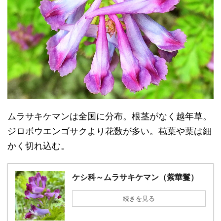
ムラサキケマンは全国に分布。根茎がなく越年草。
ジロボウエンゴサクより花数が多い。苞葉や葉は細
かく切れ込む。
ケシ科～ムラサキケマン（紫華鬘）
続きを見る