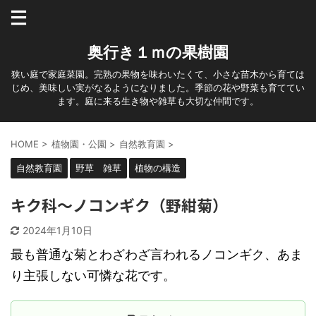
奥行き１ｍの果樹園
狭い庭で家庭菜園。完熟の果物を味わいたくて、小さな苗木から育ては
じめ、美味しい実がなるようになりました。季節の花や野菜も育ててい
ます。庭に来る生き物や雑草も大切な仲間です。
HOME
>
植物園・公園
>
自然教育園
>
自然教育園
野草 雑草
植物の構造
キク科～ノコンギク（野紺菊）
2024年1月10日
最も普通な菊とわざわざ言われるノコンギク、あま
り主張しない可憐な花です。