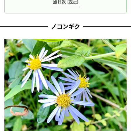
目次
[
表示
]
ノコンギク