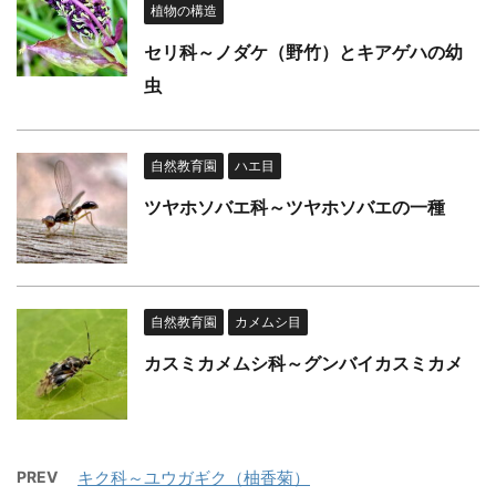
植物の構造
セリ科～ノダケ（野竹）とキアゲハの幼
虫
自然教育園
ハエ目
ツヤホソバエ科～ツヤホソバエの一種
自然教育園
カメムシ目
カスミカメムシ科～グンバイカスミカメ
PREV
キク科～ユウガギク（柚香菊）