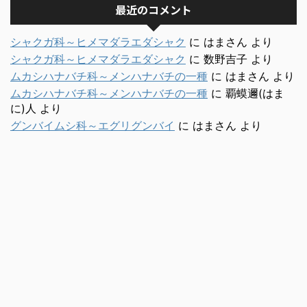
最近のコメント
シャクガ科～ヒメマダラエダシャク
に
はまさん
より
シャクガ科～ヒメマダラエダシャク
に
数野吉子
より
ムカシハナバチ科～メンハナバチの一種
に
はまさん
より
ムカシハナバチ科～メンハナバチの一種
に
覇蟆邇(はま
に)人
より
グンバイムシ科～エグリグンバイ
に
はまさん
より