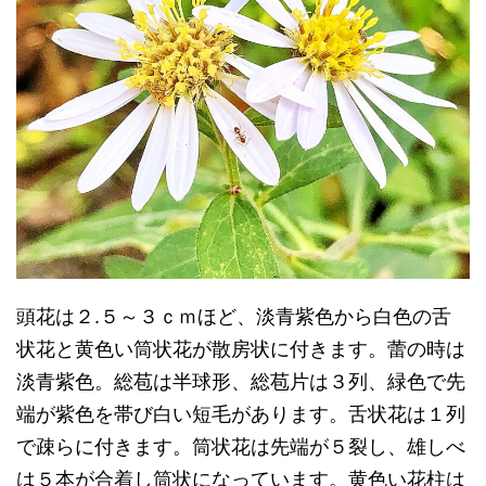
頭花は２.５～３ｃｍほど、淡青紫色から白色の舌
状花と黄色い筒状花が散房状に付きます。蕾の時は
淡青紫色。総苞は半球形、総苞片は３列、緑色で先
端が紫色を帯び白い短毛があります。舌状花は１列
で疎らに付きます。筒状花は先端が５裂し、雄しべ
は５本が合着し筒状になっています。黄色い花柱は