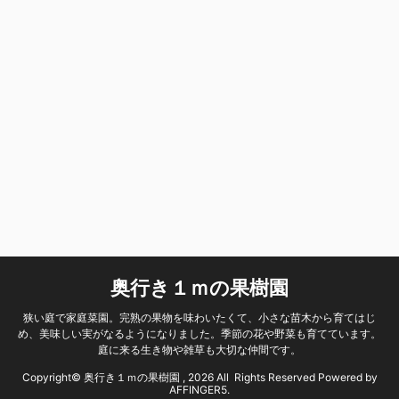
奥行き１ｍの果樹園
狭い庭で家庭菜園。完熟の果物を味わいたくて、小さな苗木から育てはじ
め、美味しい実がなるようになりました。季節の花や野菜も育てています。
庭に来る生き物や雑草も大切な仲間です。
Copyright© 奥行き１ｍの果樹園 , 2026 All Rights Reserved Powered by
AFFINGER5
.