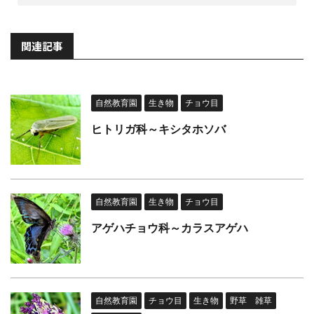
関連記事
自然教育園
生き物
チョウ目
ヒトリガ科～キシタホソバ
自然教育園
生き物
チョウ目
アゲハチョウ科～カラスアゲハ
自然教育園
チョウ目
生き物
野草 雑草