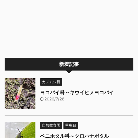
新着記事
カメムシ目
ヨコバイ科～キウイヒメヨコバイ
2026/7/28
自然教育園
甲虫目
ベニホタル科～クロハナボタル