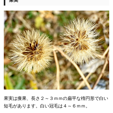
果実は痩果、長さ２～３ｍｍの扁平な楕円形で白い
短毛があります。白い冠毛は４～６ｍｍ。