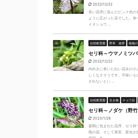
2022/12/22
長い花序に並んだピンク色の
ように広がった花でした。単
イヌショウ ...
自然教育園
野草 雑草
植物の
セリ科～ウマノミツバ
2022/12/22
内向きに巻いた白い花弁の小
しくなさそうです。不味いも
されないとい ...
自然教育園
生き物
チョウ目
セリ科～ノダケ（野竹
2023/1/28
葉鞘に包まれた花序、セリ科
期の花、そして果実、変化が楽