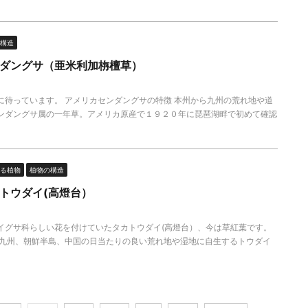
構造
ダングサ（亜米利加栴檀草）
に待っています。 アメリカセンダングサの特徴 本州から九州の荒れ地や道
ンダングサ属の一年草。アメリカ原産で１９２０年に琵琶湖畔で初めて確認
る植物
植物の構造
トウダイ(高燈台）
イグサ科らしい花を付けていたタカトウダイ(高燈台）、今は草紅葉です。
ら九州、朝鮮半島、中国の日当たりの良い荒れ地や湿地に自生するトウダイ