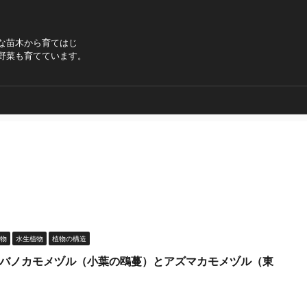
な苗木から育てはじ
野菜も育てています。
物
水生植物
植物の構造
バノカモメヅル（小葉の鴎蔓）とアズマカモメヅル（東