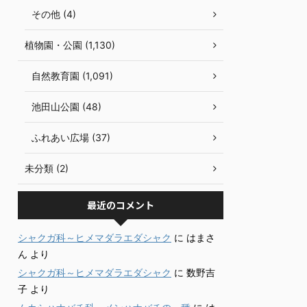
その他 (4)
植物園・公園 (1,130)
自然教育園 (1,091)
池田山公園 (48)
ふれあい広場 (37)
未分類 (2)
最近のコメント
シャクガ科～ヒメマダラエダシャク
に
はまさ
ん
より
シャクガ科～ヒメマダラエダシャク
に
数野吉
子
より