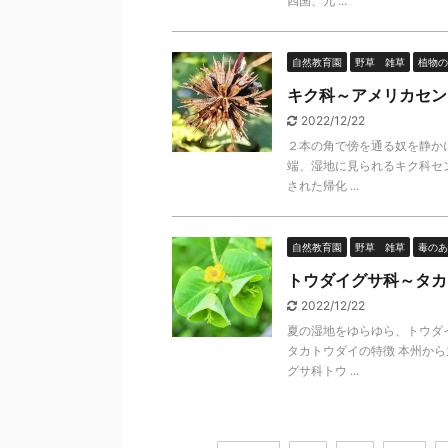
四国、九 ...
自然教育園
野草 雑草
植物の
キク科～アメリカセン
2022/12/22
２本の角で傍を通る奴を静か
端、湿地に見られるキク科セ
された帰化 ...
自然教育園
野草 雑草
毒のあ
トウダイグサ科～タカ
2022/12/22
夏の湿地をゆらゆら、トウダ
タカトウダイの特徴 本州か
グサ科トウ ...