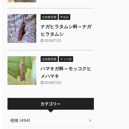
自然教育園
甲虫目
ナガヒラタムシ科～ナガ
ヒラタムシ
2026/7/23
自然教育園
チョウ目
ハマキガ科～モッコクヒ
メハマキ
2026/7/22
カテゴリー
植物 (494)