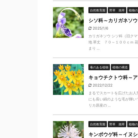
自然教育園
野草 雑草
植物の
シソ科～カリガネソウ
2025/1/6
カリガネソウ シソ科（旧ク
地 草丈 ７０～１００ｃｍ 
まり ...
毒のある植物
植物の構造
キョウチクトウ科～ア
2022/12/22
まるでスカートを広げたお人
にも長い絹のような毛が輝い
リカ原産の ...
自然教育園
野草 雑草
植物の
キンポウゲ科～イヌシ