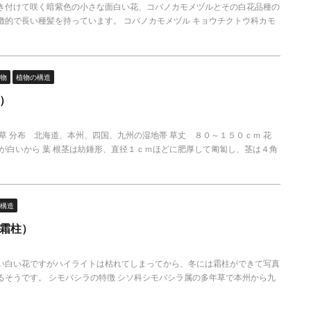
き付けて咲く暗紫色の小さな面白い花、コバノカモメヅルとその白花品種の
徴的で長い種髪を持っています。 コバノカモメヅル キョウチクトウ科カモ
物
植物の構造
）
草 分布 北海道、本州、四国、九州の湿地帯 草丈 ８０～１５０ｃｍ 花
が白いから 葉 根茎は紡錘形、直径１ｃｍほどに肥厚して匍匐し、茎は４角
構造
霜柱）
い白い花ですがハイライトは枯れてしまってから、冬には霜柱ができて写真
るそうです。 シモバシラの特徴 シソ科シモバシラ属の多年草で本州から九