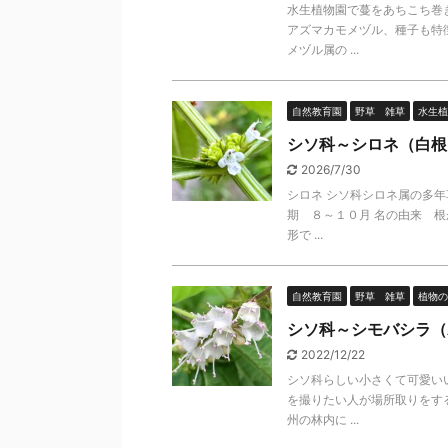
水生植物園で蔓をあちこち巻
アズマカモメヅル、種子も特
メヅル属の ...
自然教育園
野草 雑草
水生植
シソ科～シロネ（白根
2026/7/30
シロネ シソ科シロネ属の多年
期 ８～１０月 名の由来 根
形で ...
自然教育園
野草 雑草
植物の
シソ科～シモバシラ（
2022/12/22
シソ科らしい小さくて可愛い
を撮りたい人が場所取りをす
州の林内に ...