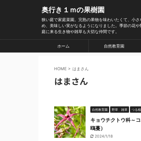
奥行き１ｍの果樹園
狭い庭で家庭菜園。完熟の果物を味わいたくて、小さ
め、美味しい実がなるようになりました。季節の花や
庭に来る生き物や雑草も大切な仲間です。
ホーム
自然教育園
HOME
>
はまさん
はまさん
自然教育園
野草 雑草
つる植
キョウチクトウ科～コ
鴎蔓）
2024/1/18