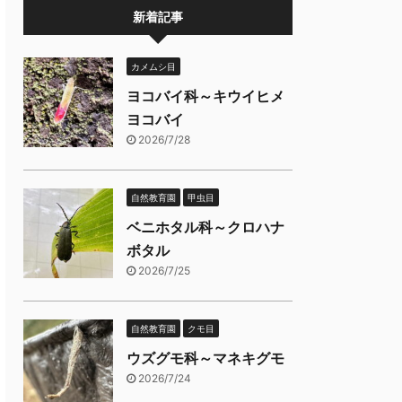
新着記事
カメムシ目
ヨコバイ科～キウイヒメ
ヨコバイ
2026/7/28
自然教育園
甲虫目
ベニホタル科～クロハナ
ボタル
2026/7/25
自然教育園
クモ目
ウズグモ科～マネキグモ
2026/7/24