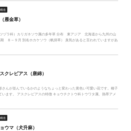
構造
（雁金草）
マツヅラ科）カリガネソウ属の多年草 分布 東アジア 北海道から九州の山
花期 ８～９月 別名ホカケソウ（帆掛草） 臭気があると言われていますがあ
スクレピアス（唐綿）
形さんが並んでいるかのようなちょっと変わった黄色い可愛い花です。種子
ています。 アスクレピアスの特徴 キョウチクトウ科トウワタ属、熱帯アメ
構造
ョウマ（犬升麻）