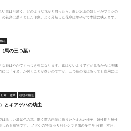
丸い蕾は可愛く、どのような花かと思ったら、白い沢山の雄しべがブラシの
一の花序は楚々とした印象、よく分岐した花序は華やかで木陰に映えます。
構造
（馬の三つ葉）
さな花はやがてくっつき虫になります。毒はないようですが見るからに美味
のには「イヌ」が付くことが多いのですが、三つ葉の名はあっても食用には
野草 雑草
植物の構造
）とキアゲハの幼虫
では珍しい濃紫色の花、開く前の内側に折りたたまれた様子、雄性期と雌性
しめる植物です。 ノダケの特徴 セリ科シシウド属の多年草 分布 本州、