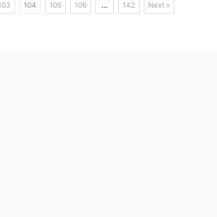
103
104
105
106
…
142
Next »