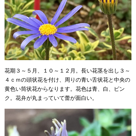
花期３～５月、１０～１２月。長い花茎を出し３～
４ｃｍの頭状花を付け、周りの青い舌状花と中央の
黄色い筒状花からなります。花色は青、白、ピン
ク。花弁が丸まっていて蕾が面白い。