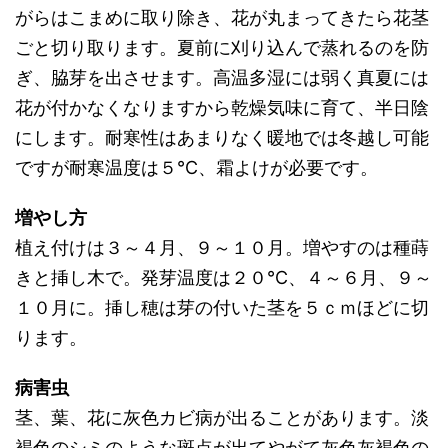
がらはこまめに取り除き、花が丸まってきたら花茎
ごと切り取ります。夏前に刈り込んで蒸れるのを防
ぎ、脇芽を出させます。高温多湿には弱く真夏には
花が付かなくなりますから乾燥気味に育て、半日陰
にします。耐寒性はあまりなく暖地では冬越し可能
ですが耐寒温度は５℃、霜よけが必要です。
増やし方
植え付けは３～４月、９～１０月。増やすのは種蒔
きと挿し木で。発芽温度は２０℃、４～６月、９～
１０月に。挿し穂は芽の付いた茎を５ｃｍほどに切
ります。
病害虫
茎、葉、花に灰色カビ病が出ることがあります。淡
褐色のシミのような斑点が出てやがて灰色灰褐色の