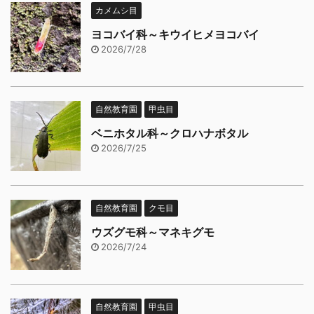
カメムシ目
ヨコバイ科～キウイヒメヨコバイ
2026/7/28
自然教育園
甲虫目
ベニホタル科～クロハナボタル
2026/7/25
自然教育園
クモ目
ウズグモ科～マネキグモ
2026/7/24
自然教育園
甲虫目