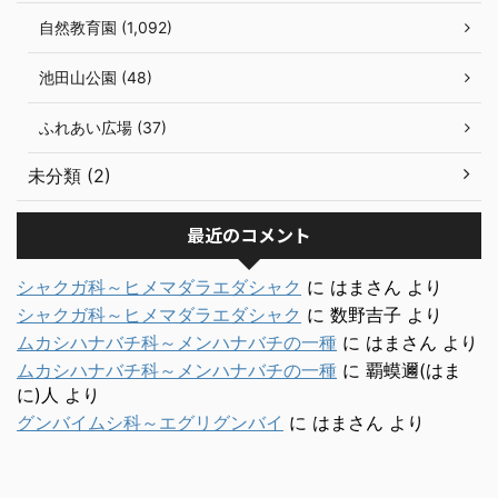
自然教育園 (1,092)
池田山公園 (48)
ふれあい広場 (37)
未分類 (2)
最近のコメント
シャクガ科～ヒメマダラエダシャク
に
はまさん
より
シャクガ科～ヒメマダラエダシャク
に
数野吉子
より
ムカシハナバチ科～メンハナバチの一種
に
はまさん
より
ムカシハナバチ科～メンハナバチの一種
に
覇蟆邇(はま
に)人
より
グンバイムシ科～エグリグンバイ
に
はまさん
より