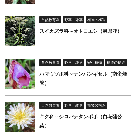
自然教育園
野草 雑草
植物の構造
スイカズラ科～オトコエシ（男郎花）
自然教育園
野草 雑草
寄生植物
植物の構造
ハマウツボ科～ナンバンギセル（南蛮煙
管）
自然教育園
野草 雑草
植物の構造
キク科～シロバナタンポポ（白花蒲公
英）