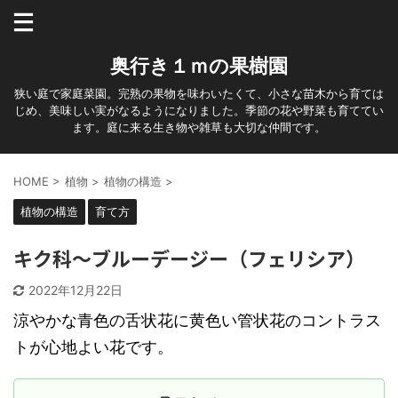
奥行き１ｍの果樹園
狭い庭で家庭菜園。完熟の果物を味わいたくて、小さな苗木から育ては
じめ、美味しい実がなるようになりました。季節の花や野菜も育ててい
ます。庭に来る生き物や雑草も大切な仲間です。
HOME
>
植物
>
植物の構造
>
植物の構造
育て方
キク科～ブルーデージー（フェリシア）
2022年12月22日
涼やかな青色の舌状花に黄色い管状花のコントラス
トが心地よい花です。