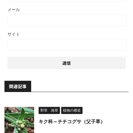
メール
サイト
関連記事
野草 雑草
植物の構造
キク科～チチコグサ（父子草）