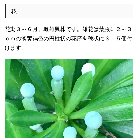
花
花期３～６月。雌雄異株です。雄花は葉腋に２～３
ｃｍの淡黄褐色の円柱状の花序を穂状に３～５個付
けます。