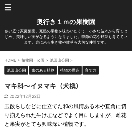
奥行き１ｍの果樹園
狭い庭で家庭菜園。完熟の果物を味わいたくて、小さな苗木から育ては
じめ、美味しい実がなるようになりました。季節の花や野菜も育ててい
ます。庭に来る生き物や雑草も大切な仲間です。
HOME
>
植物園・公園
>
池田山公園
>
池田山公園
毒のある植物
植物の構造
育て方
マキ科～イヌマキ（犬槇）
2022年12月22日
玉散らしなどに仕立てた和の風情ある木や直角に切
り揃えられた生け垣などでよく目にしますが、雌花
と果実がとても興味深い植物です。