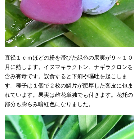
直径１ｃｍほどの粉を帯びた緑色の果実が９～１０
月に熟します。イヌマキラクトン、ナギラクロンを
含み有毒です。誤食すると下痢や嘔吐を起こしま
す。種子は１個で２枚の鱗片が肥厚した套皮に包ま
れています。果実は雌花単独でも付きます。花托の
部分も膨らみ暗紅色になりました。