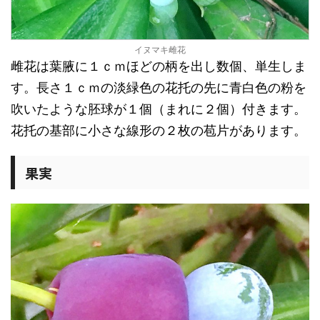
イヌマキ雌花
雌花は葉腋に１ｃｍほどの柄を出し数個、単生しま
す。長さ１ｃｍの淡緑色の花托の先に青白色の粉を
吹いたような胚球が１個（まれに２個）付きます。
花托の基部に小さな線形の２枚の苞片があります。
果実