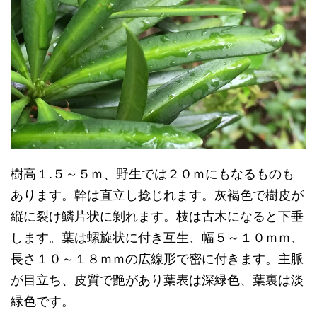
樹高１.５～５ｍ、野生では２０ｍにもなるものも
あります。幹は直立し捻じれます。灰褐色で樹皮が
縦に裂け鱗片状に剝れます。枝は古木になると下垂
します。葉は螺旋状に付き互生、幅５～１０ｍｍ、
長さ１０～１８ｍｍの広線形で密に付きます。主脈
が目立ち、皮質で艶があり葉表は深緑色、葉裏は淡
緑色です。