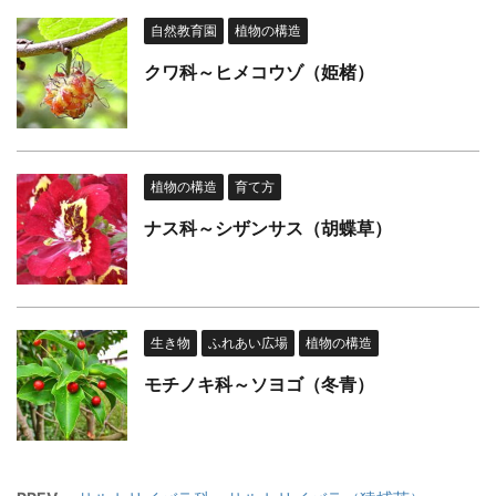
自然教育園
植物の構造
クワ科～ヒメコウゾ（姫楮）
植物の構造
育て方
ナス科～シザンサス（胡蝶草）
生き物
ふれあい広場
植物の構造
モチノキ科～ソヨゴ（冬青）