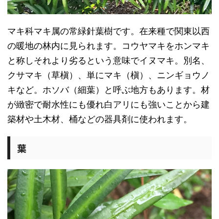
マキ科マキ属の常緑針葉樹です。在来種で関東以西
の暖地の林内に見られます。コウヤマキをホンマキ
と称しそれより劣るという意味でイヌマキ。別名、
クサマキ（草槇）、単にマキ（槇）、ニンギョウノ
キなど。ホソバ（細葉）と呼ぶ地方もあります。材
が緻密で耐水性にも優れ白アリにも強いことから建
築材や土木材、桶などの器具剤に使われます。
葉