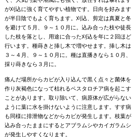
が刈込に強く育てやすい植物です。日向を好みます
が半日陰でもよく育ちます。刈込、剪定は真夏と冬
を避けて５月、９～１０月に。込み合った枝や徒長
した枝を落とし、用途に合った刈込を年に２回ほど
行います。種蒔きと挿し木で増やせます。挿し木は
３～４月、９～１０月に。種は直播きなら１０月、
採り蒔きなら３月に。
痛んだ場所からカビが入り込んで黒く点々と菌体を
作り灰褐色になって枯れるペスタロチア病を起こす
ことがあります。取り除いて、病原体が広がらない
ように葉に水を掛けないように注意します。すす病
も同様に排泄物などからカビが発生します。枝葉が
込み合ったままにするとアブラムシやカイガラムシ
が発生しやすくなります。