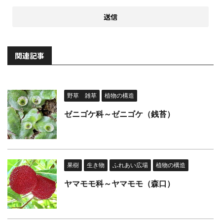
関連記事
野草 雑草
植物の構造
ゼニゴケ科～ゼニゴケ（銭苔）
果樹
生き物
ふれあい広場
植物の構造
ヤマモモ科～ヤマモモ（森口）