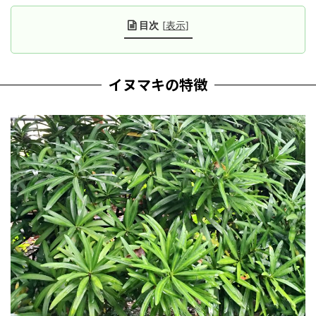
目次
[
表示
]
イヌマキの特徴