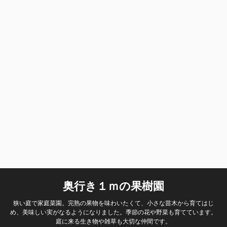
奥行き１ｍの果樹園
狭い庭で家庭菜園。完熟の果物を味わいたくて、小さな苗木から育てはじ
め、美味しい実がなるようになりました。季節の花や野菜も育てています。
庭に来る生き物や雑草も大切な仲間です。