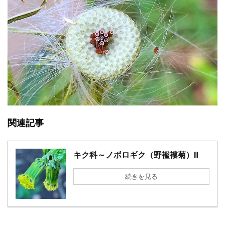
関連記事
キク科～ノボロギク（野襤褸菊）Ⅱ
続きを見る