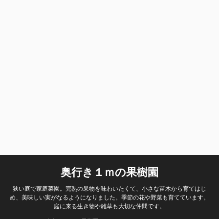
奥行き１ｍの果樹園
狭い庭で家庭菜園。完熟の果物を味わいたくて、小さな苗木から育てはじ
め、美味しい実がなるようになりました。季節の花や野菜も育てています。
庭に来る生き物や雑草も大切な仲間です。