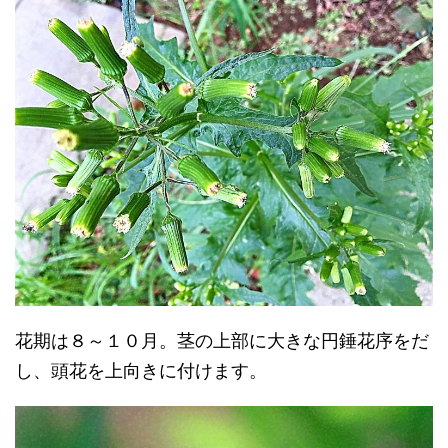
花期は８～１０月。茎の上部に大きな円錘花序をだ
し、頭花を上向きに付けます。