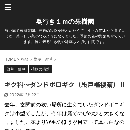
奥行き１ｍの果樹園
狭い庭で家庭菜園。完熟の果物を味わいたくて、小さな苗木から育ては
じめ、美味しい実がなるようになりました。季節の花や野菜も育ててい
ます。庭に来る生き物や雑草も大切な仲間です。
HOME
>
植物
>
野草 雑草
>
野草 雑草
植物の構造
キク科～ダンドボロギク（段戸襤褸菊）Ⅱ
2022年12月22日
去年、玄関前の狭い場所に生えていたダンドボロギ
クは小型でしたが、今年は庭でのびのびと大きくな
りました。花より冠毛のほうが目立って真っ白なの