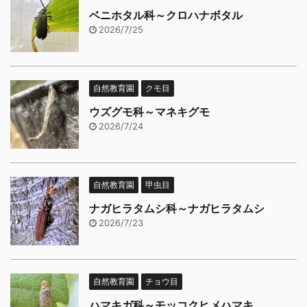
ベニホタル科～クロハナボタル
2026/7/25
自然教育園
クモ目
ウズグモ科～マネキグモ
2026/7/24
自然教育園
甲虫目
ナガヒラタムシ科～ナガヒラタムシ
2026/7/23
自然教育園
チョウ目
ハマキガ科～モッコクヒメハマキ