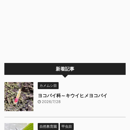
新着記事
カメムシ目
ヨコバイ科～キウイヒメヨコバイ
2026/7/28
自然教育園
甲虫目