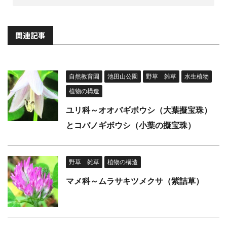
関連記事
自然教育園
池田山公園
野草 雑草
水生植物
植物の構造
ユリ科～オオバギボウシ（大葉擬宝珠）
とコバノギボウシ（小葉の擬宝珠）
野草 雑草
植物の構造
マメ科～ムラサキツメクサ（紫詰草）