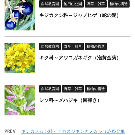
自然教育園
池田山公園
野草 雑草
植物の構造
キジカクシ科～ジャノヒゲ（蛇の髭）
自然教育園
野草 雑草
植物の構造
キク科～アワコガネギク（泡黄金菊）
自然教育園
野草 雑草
植物の構造
シソ科～メハジキ（目弾き）
PREV
キンカメムシ科～アカスジキンカメムシ（赤条金亀