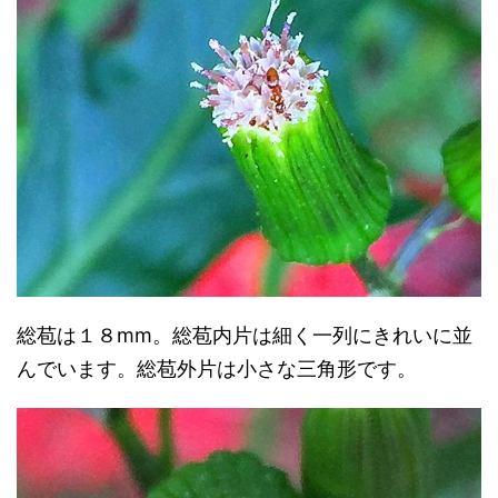
総苞は１８mm。総苞内片は細く一列にきれいに並
んでいます。総苞外片は小さな三角形です。