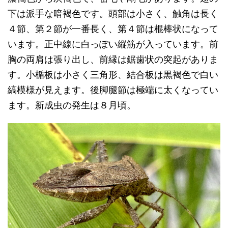
下は派手な暗褐色です。頭部は小さく、触角は長く
４節、第２節が一番長く、第４節は棍棒状になって
います。正中線に白っぽい縦筋が入っています。前
胸の両肩は張り出し、前縁は鋸歯状の突起がありま
す。小楯板は小さく三角形、結合板は黒褐色で白い
縞模様が見えます。後脚腿節は極端に太くなってい
ます。新成虫の発生は８月頃。