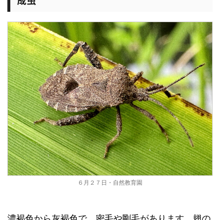
成虫
６月２７日・自然教育園
濃褐色から灰褐色で、密毛や剛毛があります。翅の