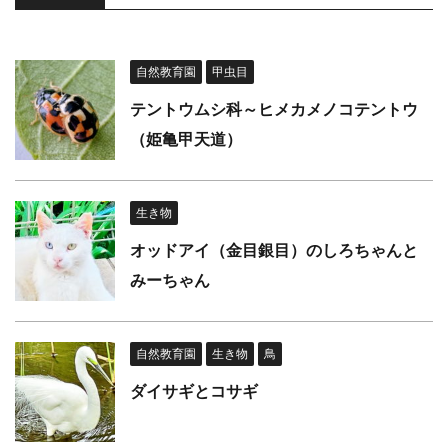
自然教育園
甲虫目
テントウムシ科～ヒメカメノコテントウ
（姫亀甲天道）
生き物
オッドアイ（金目銀目）のしろちゃんと
みーちゃん
自然教育園
生き物
鳥
ダイサギとコサギ