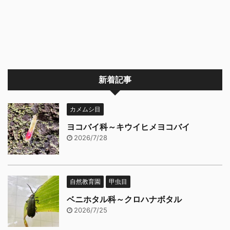
新着記事
カメムシ目
ヨコバイ科～キウイヒメヨコバイ
2026/7/28
自然教育園
甲虫目
ベニホタル科～クロハナボタル
2026/7/25