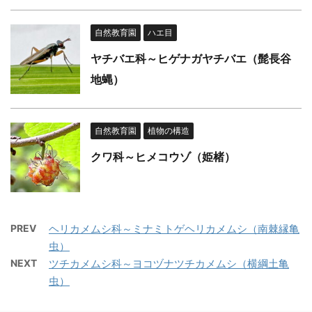
自然教育園
ハエ目
ヤチバエ科～ヒゲナガヤチバエ（髭長谷
地蝿）
自然教育園
植物の構造
クワ科～ヒメコウゾ（姫楮）
PREV
ヘリカメムシ科～ミナミトゲヘリカメムシ（南棘縁亀
虫）
NEXT
ツチカメムシ科～ヨコヅナツチカメムシ（横綱土亀
虫）