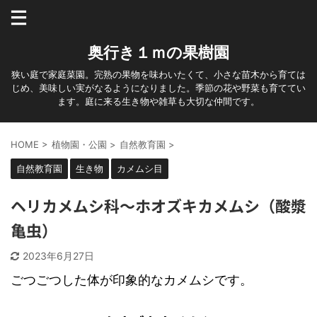
奥行き１ｍの果樹園
狭い庭で家庭菜園。完熟の果物を味わいたくて、小さな苗木から育ては
じめ、美味しい実がなるようになりました。季節の花や野菜も育ててい
ます。庭に来る生き物や雑草も大切な仲間です。
HOME
>
植物園・公園
>
自然教育園
>
自然教育園
生き物
カメムシ目
ヘリカメムシ科～ホオズキカメムシ（酸漿
亀虫）
2023年6月27日
ごつごつした体が印象的なカメムシです。