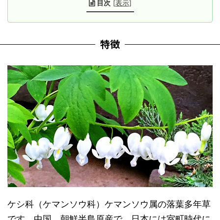
目次
[
表示
]
特徴
ケシ科（ケマンソウ科）ケマンソウ属の落葉多年草
です。中国、朝鮮半島原産で、日本には室町時代に