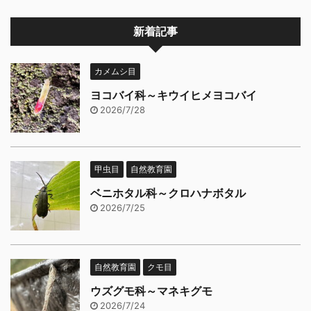
新着記事
カメムシ目
ヨコバイ科～キウイヒメヨコバイ
2026/7/28
甲虫目
自然教育園
ベニホタル科～クロハナボタル
2026/7/25
自然教育園
クモ目
ウズグモ科～マネキグモ
2026/7/24