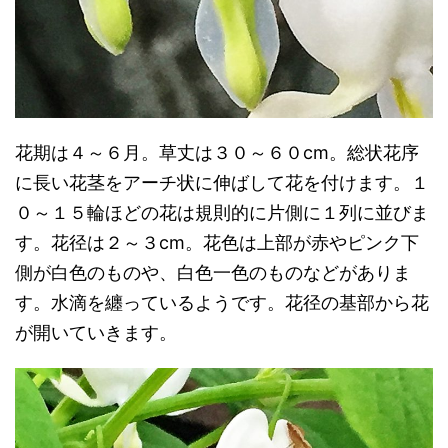
花期は４～６月。草丈は３０～６０cm。総状花序
に長い花茎をアーチ状に伸ばして花を付けます。１
０～１５輪ほどの花は規則的に片側に１列に並びま
す。花径は２～３cm。花色は上部が赤やピンク下
側が白色のものや、白色一色のものなどがありま
す。水滴を纏っているようです。花径の基部から花
が開いていきます。