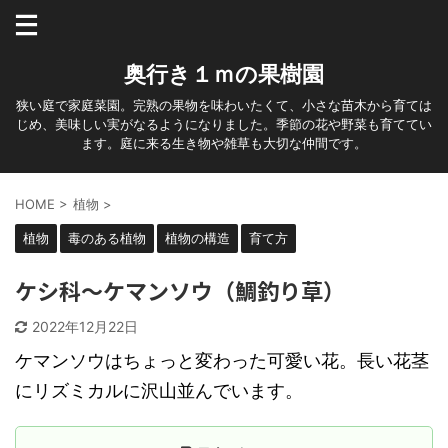
奥行き１ｍの果樹園
狭い庭で家庭菜園。完熟の果物を味わいたくて、小さな苗木から育ては
じめ、美味しい実がなるようになりました。季節の花や野菜も育ててい
ます。庭に来る生き物や雑草も大切な仲間です。
HOME
>
植物
>
植物
毒のある植物
植物の構造
育て方
ケシ科～ケマンソウ（鯛釣り草）
2022年12月22日
ケマンソウはちょっと変わった可愛い花。長い花茎
にリズミカルに沢山並んでいます。