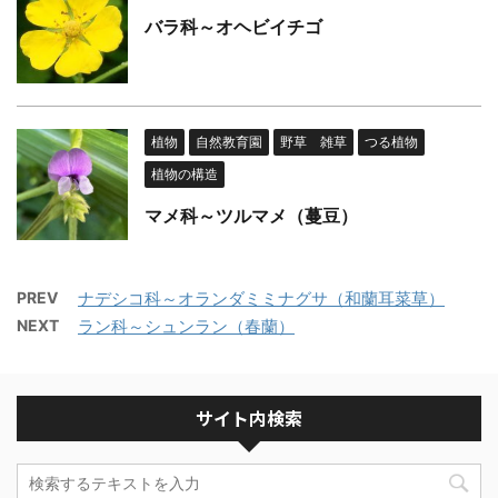
バラ科～オヘビイチゴ
植物
自然教育園
野草 雑草
つる植物
植物の構造
マメ科～ツルマメ（蔓豆）
PREV
ナデシコ科～オランダミミナグサ（和蘭耳菜草）
NEXT
ラン科～シュンラン（春蘭）
サイト内検索