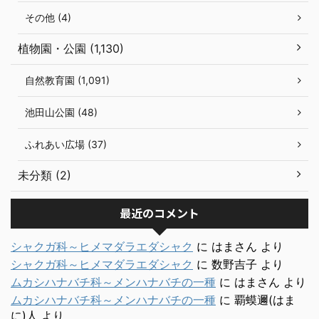
その他 (4)
植物園・公園 (1,130)
自然教育園 (1,091)
池田山公園 (48)
ふれあい広場 (37)
未分類 (2)
最近のコメント
シャクガ科～ヒメマダラエダシャク
に
はまさん
より
シャクガ科～ヒメマダラエダシャク
に
数野吉子
より
ムカシハナバチ科～メンハナバチの一種
に
はまさん
より
ムカシハナバチ科～メンハナバチの一種
に
覇蟆邇(はま
に)人
より