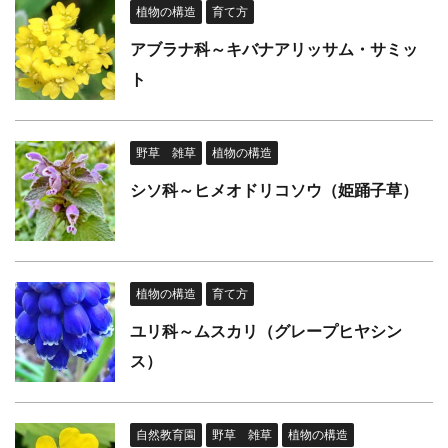
植物の構造
育て方
アブラナ科～キバナアリッサム・サミッ
ト
野草 雑草
植物の構造
シソ科～ヒメオドリコソウ（姫踊子草）
植物の構造
育て方
ユリ科～ムスカリ（グレープヒヤシン
ス）
自然教育園
野草 雑草
植物の構造