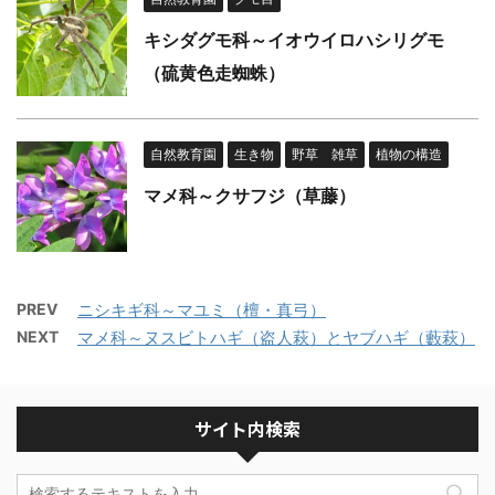
キシダグモ科～イオウイロハシリグモ
（硫黄色走蜘蛛）
自然教育園
生き物
野草 雑草
植物の構造
マメ科～クサフジ（草藤）
PREV
ニシキギ科～マユミ（檀・真弓）
NEXT
マメ科～ヌスビトハギ（盗人萩）とヤブハギ（藪萩）
サイト内検索