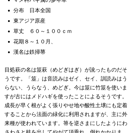
分布 日本全国
東アジア原産
草丈 ６０～１００ｃｍ
花期８～１０月、
漢名は鉄掃菷
目処萩の名は筮萩（めどぎはぎ）が訛ったものだそ
うです。「筮」は音読みはゼイ、セイ、訓読みはう
らない、うらなう、めどぎ。今は筮に竹筮を使いま
すが古にはメドハギを使ったことによるそうです。
成長が早く根がよく張りやせ地や酸性土壌にも定着
することから法面の緑化に利用されますが、主に外
来種が使われています。箒を逆さまにしたようにわ
さわさと枝を出してやがて項垂れ、倒れかかりま