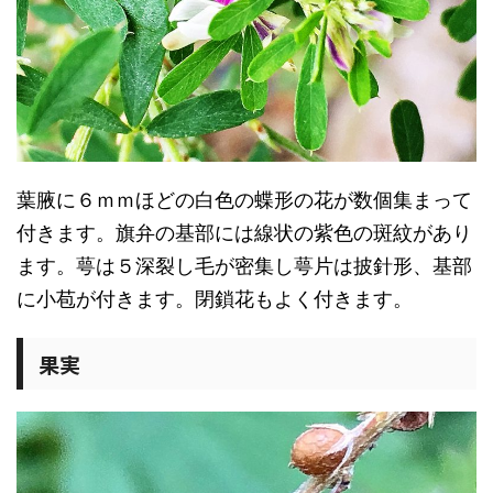
葉腋に６ｍｍほどの白色の蝶形の花が数個集まって
付きます。旗弁の基部には線状の紫色の斑紋があり
ます。萼は５深裂し毛が密集し萼片は披針形、基部
に小苞が付きます。閉鎖花もよく付きます。
果実