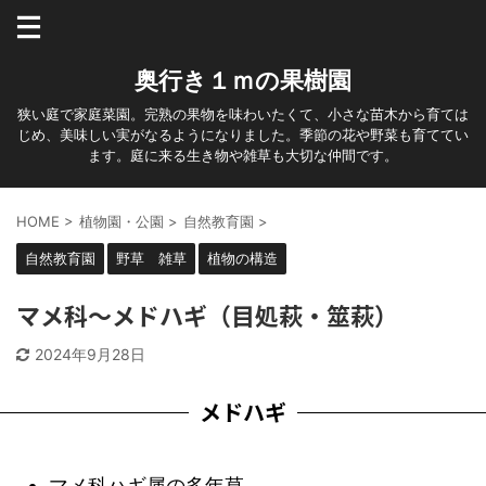
奥行き１ｍの果樹園
狭い庭で家庭菜園。完熟の果物を味わいたくて、小さな苗木から育ては
じめ、美味しい実がなるようになりました。季節の花や野菜も育ててい
ます。庭に来る生き物や雑草も大切な仲間です。
HOME
>
植物園・公園
>
自然教育園
>
自然教育園
野草 雑草
植物の構造
マメ科～メドハギ（目処萩・筮萩）
2024年9月28日
メドハギ
マメ科ハギ属の多年草