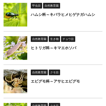
甲虫目
自然教育園
ハムシ科～キバラヒメヒゲナガハムシ
自然教育園
生き物
チョウ目
ヒトリガ科～キマエホソバ
自然教育園
クモ目
エビグモ科～アサヒエビグモ
自然教育園
クモ目