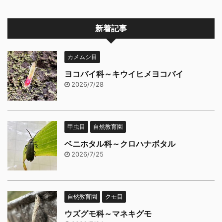
新着記事
カメムシ目
ヨコバイ科～キウイヒメヨコバイ
2026/7/28
甲虫目
自然教育園
ベニホタル科～クロハナボタル
2026/7/25
自然教育園
クモ目
ウズグモ科～マネキグモ