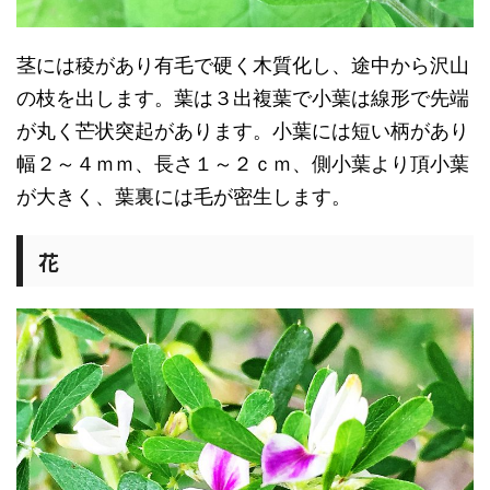
茎には稜があり有毛で硬く木質化し、途中から沢山
の枝を出します。葉は３出複葉で小葉は線形で先端
が丸く芒状突起があります。小葉には短い柄があり
幅２～４ｍｍ、長さ１～２ｃｍ、側小葉より頂小葉
が大きく、葉裏には毛が密生します。
花