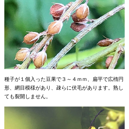
種子が１個入った豆果で３～４ｍｍ、扁平で広楕円
形、網目模様があり、疎らに伏毛があります。熟し
ても裂開しません。