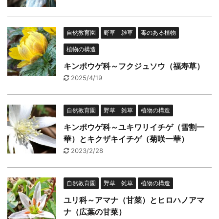
自然教育園
野草 雑草
毒のある植物
植物の構造
キンポウゲ科～フクジュソウ（福寿草）
2025/4/19
自然教育園
野草 雑草
植物の構造
キンポウゲ科～ユキワリイチゲ（雪割一
華）とキクザキイチゲ（菊咲一華）
2023/2/28
自然教育園
野草 雑草
植物の構造
ユリ科～アマナ（甘菜）とヒロハノアマ
ナ（広葉の甘菜）