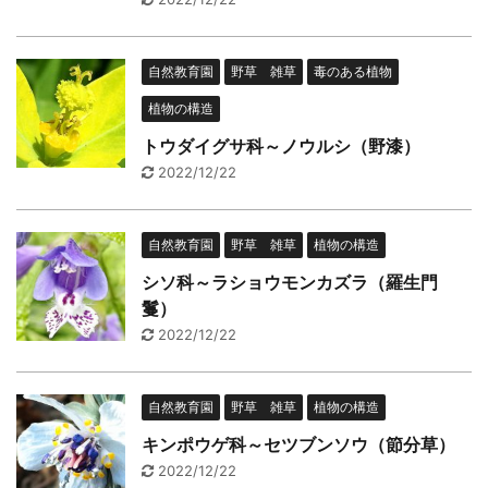
自然教育園
野草 雑草
毒のある植物
植物の構造
トウダイグサ科～ノウルシ（野漆）
2022/12/22
自然教育園
野草 雑草
植物の構造
シソ科～ラショウモンカズラ（羅生門
鬘）
2022/12/22
自然教育園
野草 雑草
植物の構造
キンポウゲ科～セツブンソウ（節分草）
2022/12/22