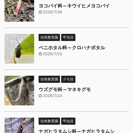
ヨコバイ科～キウイヒメヨコバイ
2026/7/28
自然教育園
甲虫目
ベニホタル科～クロハナボタル
2026/7/25
自然教育園
クモ目
ウズグモ科～マネキグモ
2026/7/24
自然教育園
甲虫目
ナガヒラタムシ科～ナガヒラタムシ