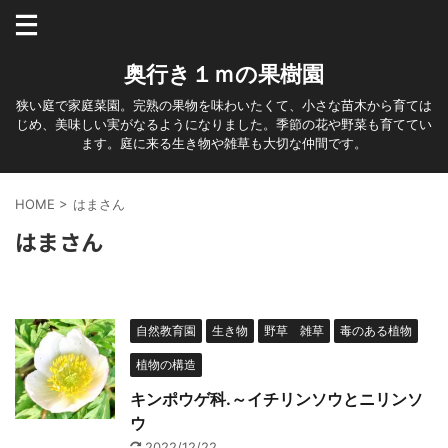
奥行き１ｍの果樹園
狭い庭で家庭菜園。完熟の果物を味わいたくて、小さな苗木から育ては
じめ、美味しい実がなるようになりました。季節の花や野菜も育ててい
ます。庭に来る生き物や雑草も大切な仲間です。
HOME
>
はまさん
はまさん
自然教育園
生き物
野草 雑草
毒のある植物
植物の構造
キンポウゲ科.～イチリンソウとニリンソ
ウ
2022/12/22