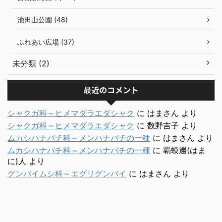
池田山公園 (48)
ふれあい広場 (37)
未分類 (2)
最近のコメント
シャクガ科～ヒメマダラエダシャク
に
はまさん
より
シャクガ科～ヒメマダラエダシャク
に
数野吉子
より
ムカシハナバチ科～メンハナバチの一種
に
はまさん
より
ムカシハナバチ科～メンハナバチの一種
に
覇蟆邇(はま
に)人
より
グンバイムシ科～エグリグンバイ
に
はまさん
より