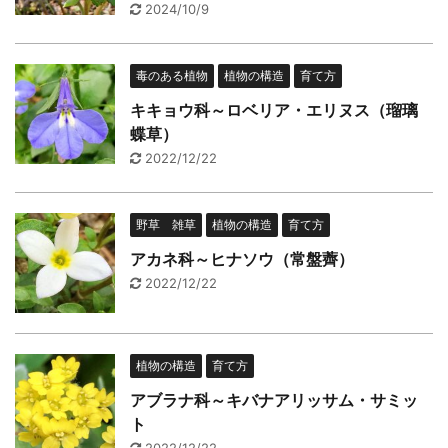
2024/10/9
毒のある植物
植物の構造
育て方
キキョウ科～ロベリア・エリヌス（瑠璃
蝶草）
2022/12/22
野草 雑草
植物の構造
育て方
アカネ科～ヒナソウ（常盤薺）
2022/12/22
植物の構造
育て方
アブラナ科～キバナアリッサム・サミッ
ト